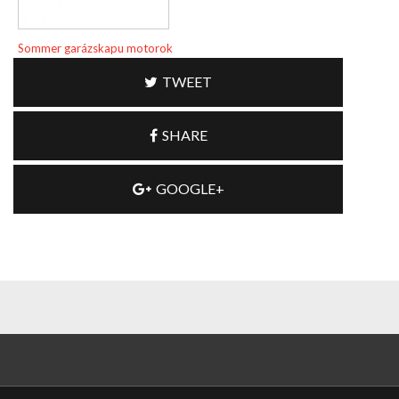
Sommer garázskapu motorok
TWEET
SHARE
GOOGLE+