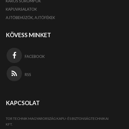
KAROS SOROMPÓK
KAPUVASALATOK
AJTÓBEHÚZÓK, AJTÓFÉKEK
KÖVESS MINKET
FACEBOOK
RSS
KAPCSOLAT
TOR TECHNIK MAGYARORSZÁG KAPU- ÉS BIZTONSÁGTECHNIKAI
KFT.