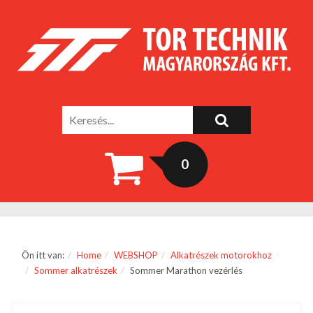
0
Ön itt van:
Home
WEBSHOP
Alkatrészek motorokhoz
Sommer alkatrészek
Sommer Marathon vezérlés