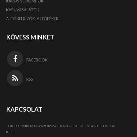
KAROS SOROMPÓK
KAPUVASALATOK
AJTÓBEHÚZÓK, AJTÓFÉKEK
KÖVESS MINKET
FACEBOOK
RSS
KAPCSOLAT
TOR TECHNIK MAGYARORSZÁG KAPU- ÉS BIZTONSÁGTECHNIKAI
KFT.