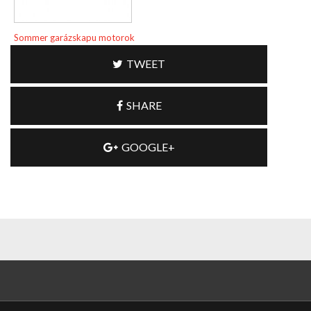
Sommer garázskapu motorok
TWEET
SHARE
GOOGLE+