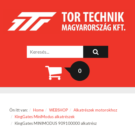
0
Ön itt van:
Home
WEBSHOP
Alkatrészek motorokhoz
KingGates MiniModus alkatrészek
KingGates MINIMODUS 909100000 alkatrész