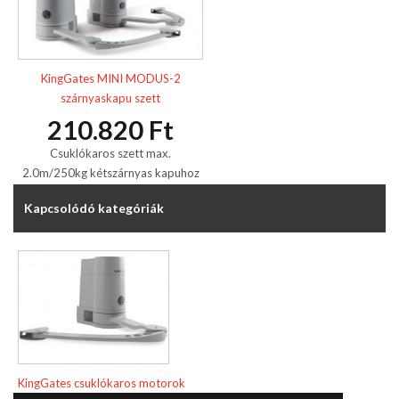
KingGates MINI MODUS-2
szárnyaskapu szett
210.820 Ft
Csuklókaros szett max.
2.0m/250kg kétszárnyas kapuhoz
Kapcsolódó kategóriák
KingGates csuklókaros motorok