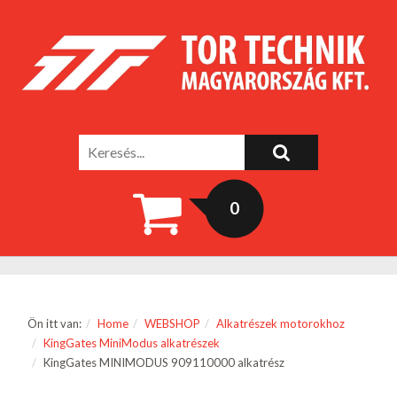
0
Ön itt van:
Home
WEBSHOP
Alkatrészek motorokhoz
KingGates MiniModus alkatrészek
KingGates MINIMODUS 909110000 alkatrész