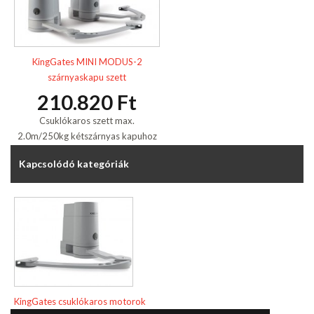
KingGates MINI MODUS-2
szárnyaskapu szett
210.820 Ft
Csuklókaros szett max.
2.0m/250kg kétszárnyas kapuhoz
Kapcsolódó kategóriák
KingGates csuklókaros motorok