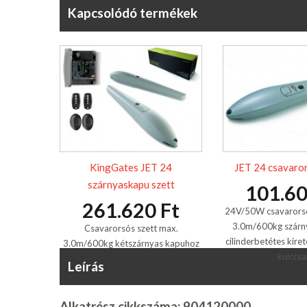
Kapcsolódó termékek
KingGates JET 24
JET 24 csavaro
szárnyaskapu szett
101.60
261.620 Ft
24V/50W csavarors
3.0m/600kg szárn
Csavarorsós szett max.
cilinderbetétes kire
3.0m/600kg kétszárnyas kapuhoz
kulccsal
Leírás
Alkatrész cikkszáma: 904120000