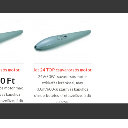
rsós motor
Jet 24 TOP csavarorsós motor
24V/50W csavarorsós motor
0 Ft
szőrkefés lezárással, max.
ós motor max.
3.0m/600kg szárnyas kapuhoz
yas kapuhoz
cilinderbetétes kireteszelővel, 2db
teszelővel, 2db
kulccsal.
.