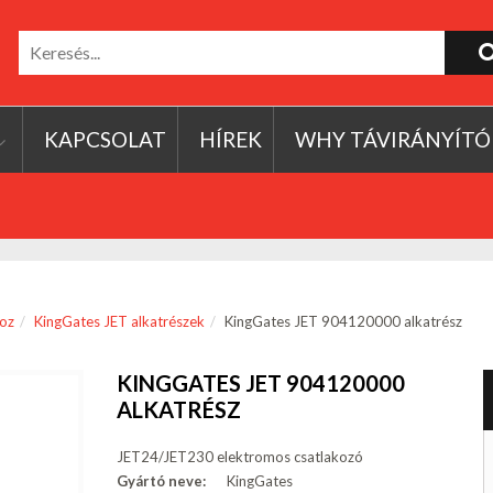
KAPCSOLAT
HÍREK
WHY TÁVIRÁNYÍTÓ
oz
KingGates JET alkatrészek
KingGates JET 904120000 alkatrész
KINGGATES JET 904120000
ALKATRÉSZ
JET24/JET230 elektromos csatlakozó
Gyártó neve:
KingGates