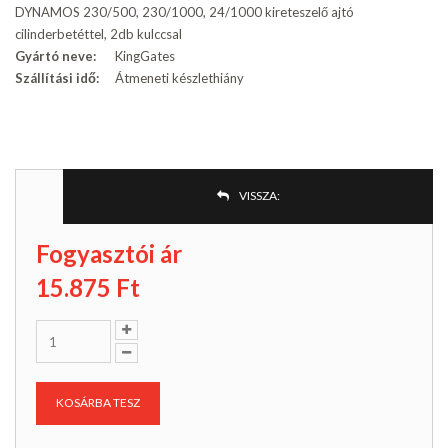
DYNAMOS 230/500, 230/1000, 24/1000 kireteszelő ajtó
cilinderbetéttel, 2db kulccsal
Gyártó neve:
KingGates
Szállítási idő:
Átmeneti készlethiány
VISSZA:
Fogyasztói ár
15.875
Ft
KOSÁRBA TESZ