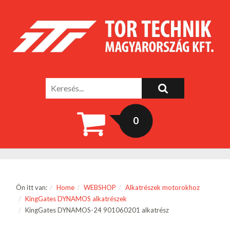
0
Ön itt van:
Home
WEBSHOP
Alkatrészek motorokhoz
KingGates DYNAMOS alkatrészek
KingGates DYNAMOS-24 901060201 alkatrész