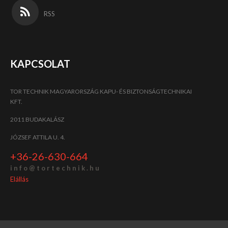
RSS
KAPCSOLAT
TOR TECHNIK MAGYARORSZÁG KAPU- ÉS BIZTONSÁGTECHNIKAI
KFT.
2011 BUDAKALÁSZ
JÓZSEF ATTILA U. 4.
+36-26-630-664
i n f o @ t o r t e c h n i k . h u
Elállás