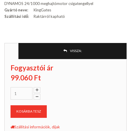
DYNAMOS 24/1000 meghajtómotor csigatengellyel
Gyártó neve:
KingGates
Szállítási idő:
Raktárról kapható
VISSZA:
Fogyasztói ár
99.060
Ft
KOSÁRBA TESZ
Szállítási információk, díjak