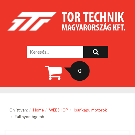
0
Ön itt van:
Home
WEBSHOP
Iparikapu motorok
Fali nyomógomb