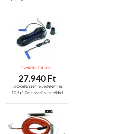
Élvédelmi fotocella
27.940 Ft
Fotocella szem élvédelemhez
10.5+1.0m hosszú vezetékkel