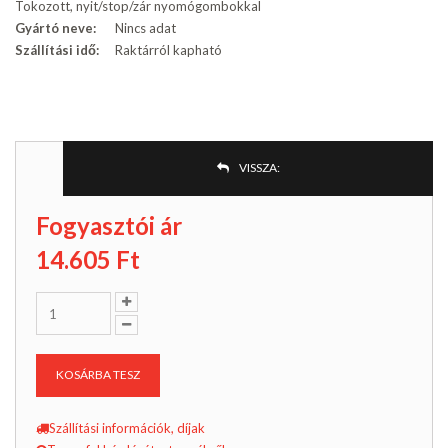
Tokozott, nyit/stop/zár nyomógombokkal
Gyártó neve:
Nincs adat
Szállítási idő:
Raktárról kapható
VISSZA:
Fogyasztói ár
14.605
Ft
KOSÁRBA TESZ
Szállítási információk, díjak