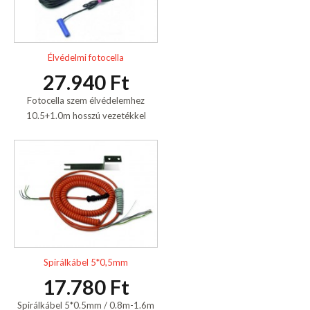
Élvédelmi fotocella
27.940 Ft
Fotocella szem élvédelemhez
10.5+1.0m hosszú vezetékkel
Spirálkábel 5*0,5mm
17.780 Ft
Spirálkábel 5*0.5mm / 0.8m-1.6m