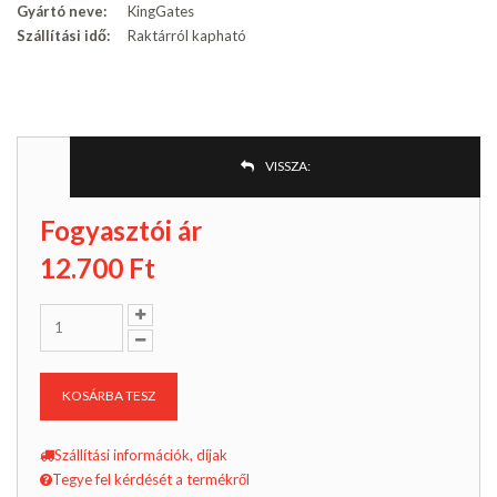
Gyártó neve:
KingGates
Szállítási idő:
Raktárról kapható
VISSZA:
Fogyasztói ár
12.700
Ft
KOSÁRBA TESZ
Szállítási információk, díjak
Tegye fel kérdését a termékről