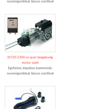
nyomógombbal, láncos csörlővel
KI720 230V-os ipari tengelyvég
motor szett
Egyfázisú, impulzus üzemmódú,
nyomógombbal, láncos csörlővel