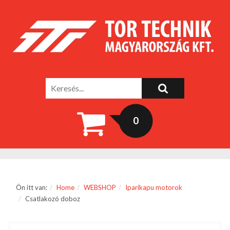
0
Ön itt van:
Home
WEBSHOP
Iparikapu motorok
Csatlakozó doboz