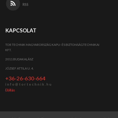
RSS
KAPCSOLAT
TOR TECHNIK MAGYARORSZÁG KAPU- ÉS BIZTONSÁGTECHNIKAI
KFT.
2011 BUDAKALÁSZ
JÓZSEF ATTILA U. 4.
+36-26-630-664
i n f o @ t o r t e c h n i k . h u
Elállás