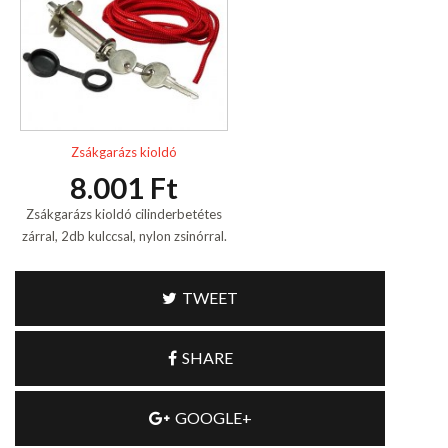
Zsákgarázs kioldó
8.001 Ft
Zsákgarázs kioldó cilinderbetétes
zárral, 2db kulccsal, nylon zsinórral.
TWEET
SHARE
GOOGLE+