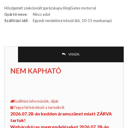
Hőszigetelt szekcionált garázskapu KingGates motorral
Gyártó neve:
Nincs adat
Szállítási idő:
Egyedi rendelésre készül (kb. 10-15 munkanap)
VISSZA:
NEM KAPHATÓ
Szállítási információk, díjak
Tegye fel kérdését a termékről
2026.07.28-án kedden áramszünet miatt ZÁRVA
tartuk!
Webáruházas megrendeléseket 2026.07.28-án