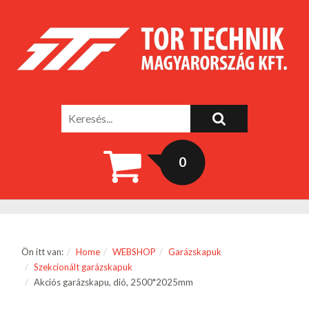
0
Ön itt van:
Home
WEBSHOP
Garázskapuk
Szekcionált garázskapuk
Akciós garázskapu, dió, 2500*2025mm