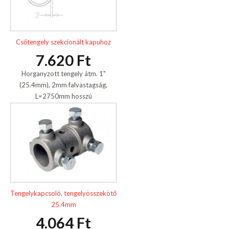
Csőtengely szekcionált kapuhoz
7.620 Ft
Horganyzott tengely átm. 1"
(25.4mm), 2mm falvastagság,
L=2750mm hosszú
Tengelykapcsoló, tengelyösszekötő
25.4mm
4.064 Ft