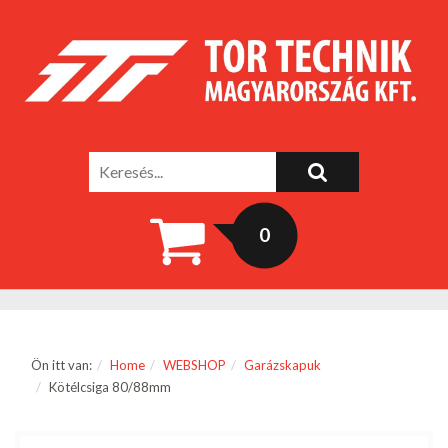
0
Ön itt van:
Home
WEBSHOP
Garázskapuk
Kötélcsiga 80/88mm