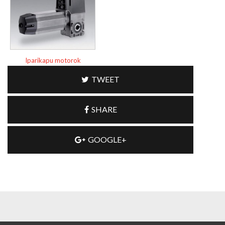
Iparikapu motorok
TWEET
SHARE
GOOGLE+