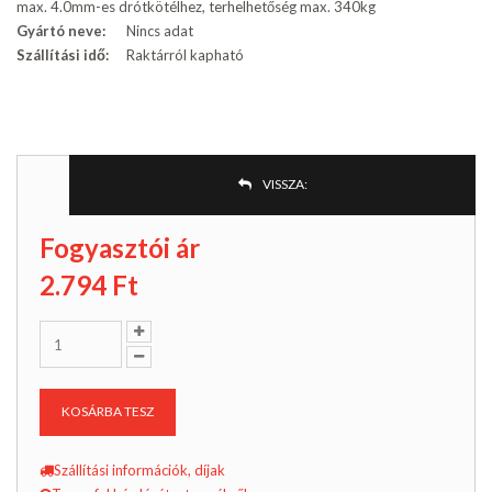
max. 4.0mm-es drótkötélhez, terhelhetőség max. 340kg
Gyártó neve:
Nincs adat
Szállítási idő:
Raktárról kapható
VISSZA:
Fogyasztói ár
2.794
Ft
KOSÁRBA TESZ
Szállítási információk, díjak