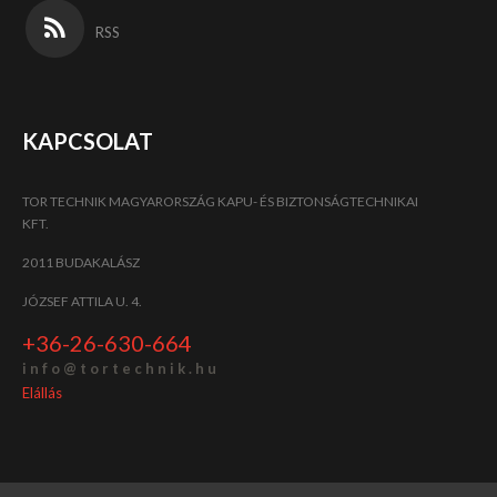
RSS
KAPCSOLAT
TOR TECHNIK MAGYARORSZÁG KAPU- ÉS BIZTONSÁGTECHNIKAI
KFT.
2011 BUDAKALÁSZ
JÓZSEF ATTILA U. 4.
+36-26-630-664
i n f o @ t o r t e c h n i k . h u
Elállás