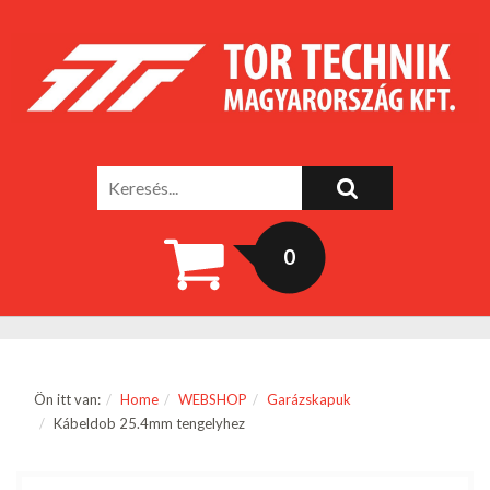
0
Ön itt van:
Home
WEBSHOP
Garázskapuk
Kábeldob 25.4mm tengelyhez