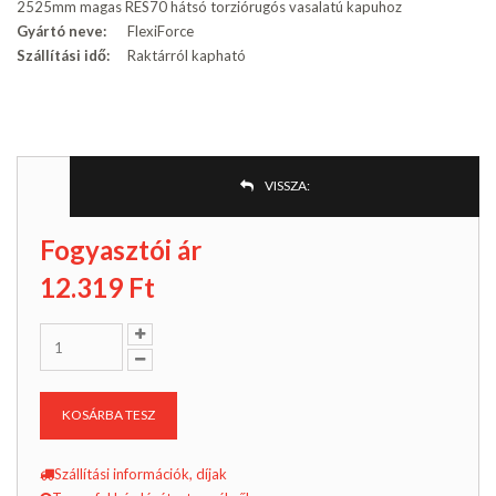
2525mm magas RES70 hátsó torziórugós vasalatú kapuhoz
Gyártó neve:
FlexiForce
Szállítási idő:
Raktárról kapható
VISSZA:
Fogyasztói ár
12.319
Ft
KOSÁRBA TESZ
Szállítási információk, díjak