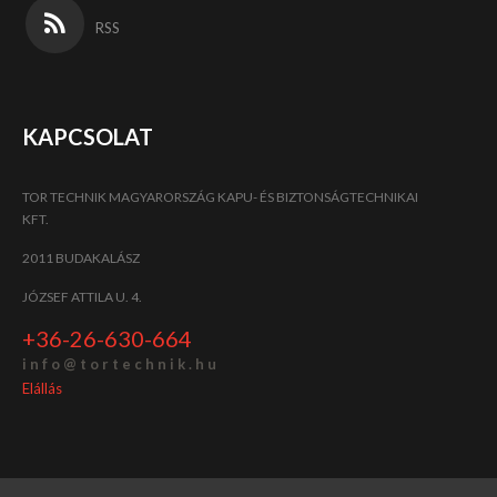
RSS
KAPCSOLAT
TOR TECHNIK MAGYARORSZÁG KAPU- ÉS BIZTONSÁGTECHNIKAI
KFT.
2011 BUDAKALÁSZ
JÓZSEF ATTILA U. 4.
+36-26-630-664
i n f o @ t o r t e c h n i k . h u
Elállás