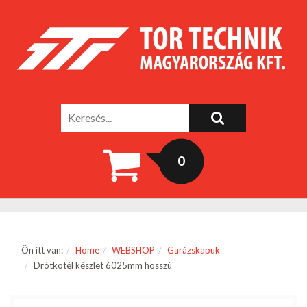
0
Ön itt van:
Home
WEBSHOP
Garázskapuk
Drótkötél készlet 6025mm hosszú