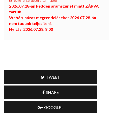
Tegye fel kérdését a termékről
2026.07.28-án kedden áramszünet miatt ZÁRVA
tartuk!
Webáruházas megrendeléseket 2026.07.28-án
nem tudunk teljesíteni.
Nyitás: 2026.07.28. 8:00
TWEET
SHARE
GOOGLE+