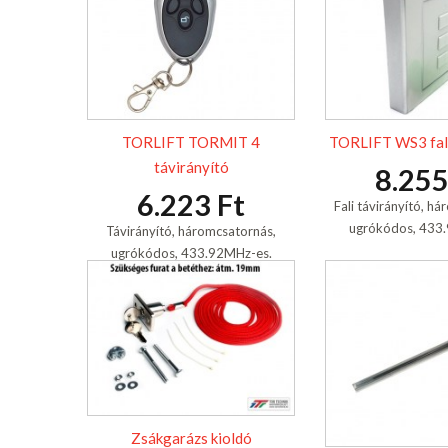
TORLIFT TORMIT 4
TORLIFT WS3 fali
távirányító
8.255
6.223 Ft
Fali távirányító, h
ugrókódos, 433
Távirányító, háromcsatornás,
ugrókódos, 433.92MHz-es.
Zsákgarázs kioldó