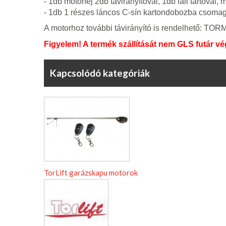
- 1db motorfej 2db távirányítóval, 1db fali tartóv
- 1db 1 részes láncos C-sín kartondobozba csoma
A motorhoz további távirányító is rendelhető: TOR
Figyelem! A termék szállítását nem GLS futár vég
Kapcsolódó kategóriák
TorLift garázskapu motorok