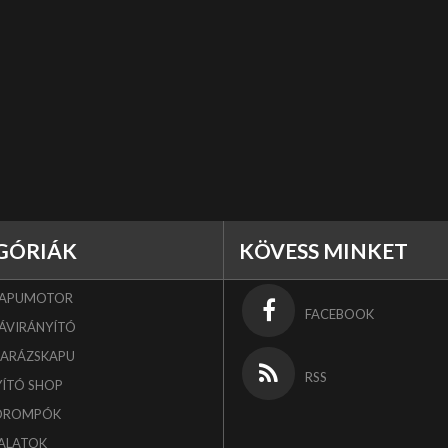
GÓRIÁK
KÖVESS MINKET
KAPUMOTOR
FACEBOOK
ÁVIRÁNYÍTÓ
GARÁZSKAPU
RSS
YÍTÓ SHOP
OROMPÓK
ALATOK