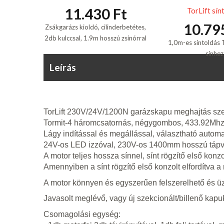
11.430 Ft
TorLift sín
10.79
Zsákgarázs kioldó, cilinderbetétes,
2db kulccsal, 1.9m hosszú zsinórral
1,0m-es síntoldás T
sínhez
Leírás
TorLift 230V/24V/1200N garázskapu meghajtás szett
Tormit-4 háromcsatornás, négygombos, 433.92Mh
Lágy indítással és megállással, választható automat
24V-os LED izzóval, 230V-os 1400mm hosszú tápv
A motor teljes hossza sínnel, sínt rögzítő első konz
Amennyiben a sínt rögzítő első konzolt elfordítva 
A motor könnyen és egyszerűen felszerelhető és 
Javasolt meglévő, vagy új szekcionált/billenő kap
Csomagolási egység: