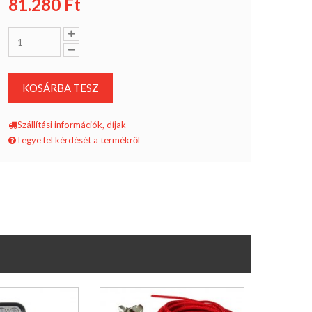
81.280
Ft
KOSÁRBA TESZ
Szállítási információk, díjak
Tegye fel kérdését a termékről