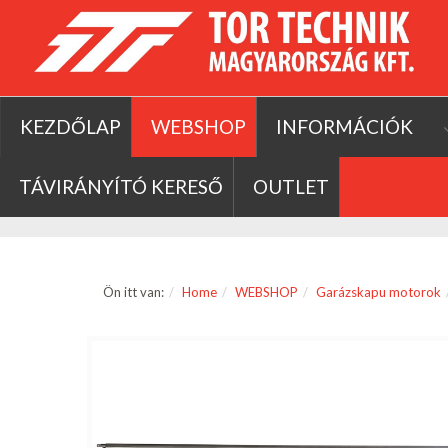
KEZDŐLAP
WEBSHOP
INFORMÁCIÓK
TÁVIRÁNYÍTÓ KERESŐ
OUTLET
Ön itt van:
Home
WEBSHOP
Garázskapu motorok