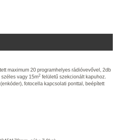
pített maximum 20 programhelyes rádióvevővel, 2db
2
 széles vagy 15m
felületű szekcionált kapuhoz.
nkóder), fotocella kapcsolati ponttal, beépített