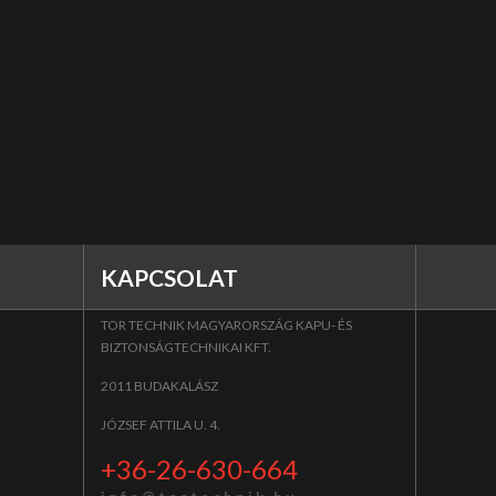
KAPCSOLAT
TOR TECHNIK MAGYARORSZÁG KAPU- ÉS
BIZTONSÁGTECHNIKAI KFT.
2011 BUDAKALÁSZ
JÓZSEF ATTILA U. 4.
+36-26-630-664