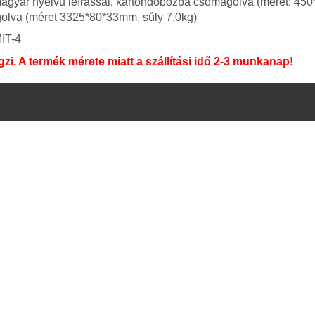
al, magyar nyelvű leírással, kartondobozba csomagolva (méret: 4
golva (méret 3325*80*33mm, súly 7.0kg)
MIT-4
zi. A termék mérete miatt a szállítási idő 2-3 munkanap!