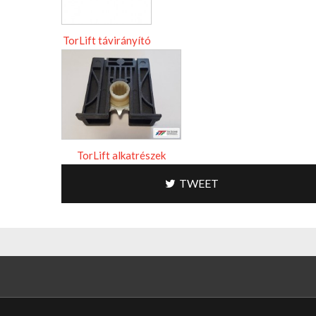
TorLift távirányító
TorLift alkatrészek
TWEET