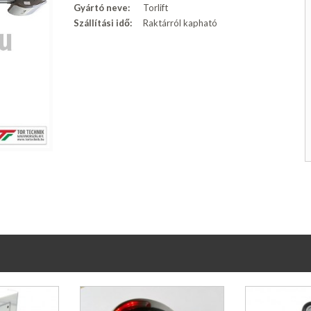
Gyártó neve:
Torlift
Szállítási idő:
Raktárról kapható