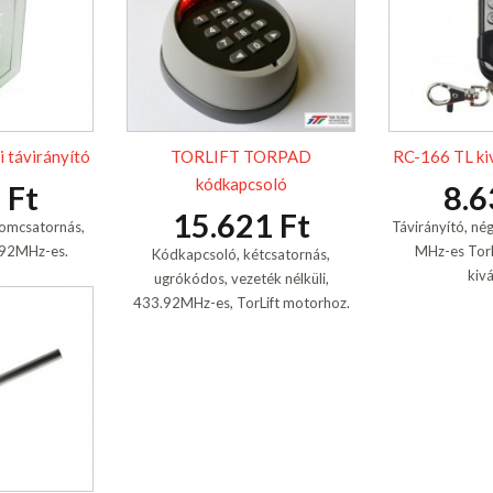
 távirányító
TORLIFT TORPAD
RC-166 TL kiv
kódkapcsoló
 Ft
8.6
15.621 Ft
áromcsatornás,
Távirányító, né
.92MHz-es.
MHz-es TorL
Kódkapcsoló, kétcsatornás,
kiv
ugrókódos, vezeték nélküli,
433.92MHz-es, TorLift motorhoz.