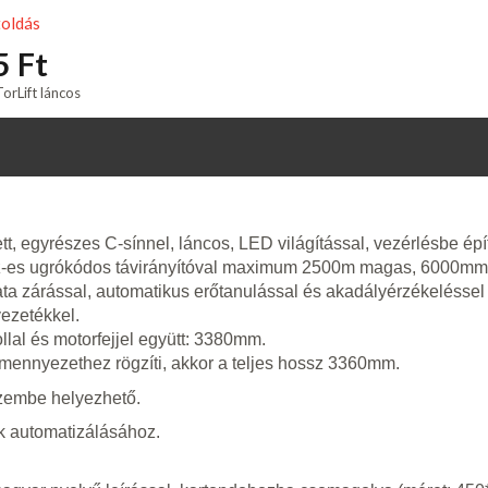
toldás
5 Ft
orLift láncos
, egyrészes C-sínnel, láncos, LED világítással, vezérlésbe é
z-es ugrókódos távirányítóval maximum 2500m magas, 6000mm
a zárással, automatikus erőtanulással és akadályérzékeléssel (e
ezetékkel.
ollal és motorfejjel együtt: 3380mm.
a mennyezethez rögzíti, akkor a teljes hossz 3360mm.
üzembe helyezhető.
uk automatizálásához.