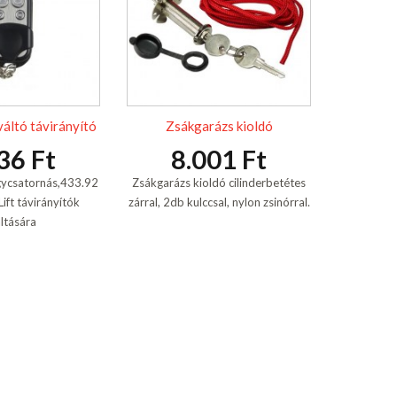
áltó távirányító
Zsákgarázs kioldó
36 Ft
8.001 Ft
gycsatornás,433.92
Zsákgarázs kioldó cilinderbetétes
ift távirányítók
zárral, 2db kulccsal, nylon zsinórral.
áltására