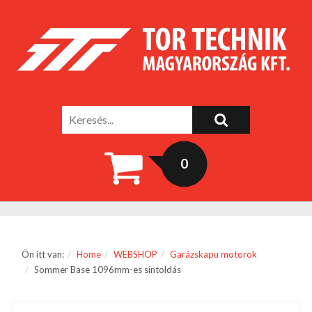
0
Ön itt van:
Home
WEBSHOP
Garázskapu motorok
Sommer Base 1096mm-es síntoldás