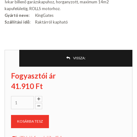
Ívkar billenő garázskapuhoz, horganyzott, maximum 14m2
kapufelületig, ROLLS motorhoz.
Gyártó neve:
KingGates
Szállítási idő:
Raktárról kapható
VISSZA:
Fogyasztói ár
41.910
Ft
KOSÁRBA TESZ