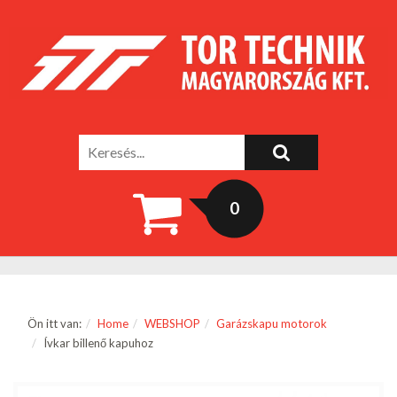
0
Ön itt van:
Home
WEBSHOP
Garázskapu motorok
Ívkar billenő kapuhoz