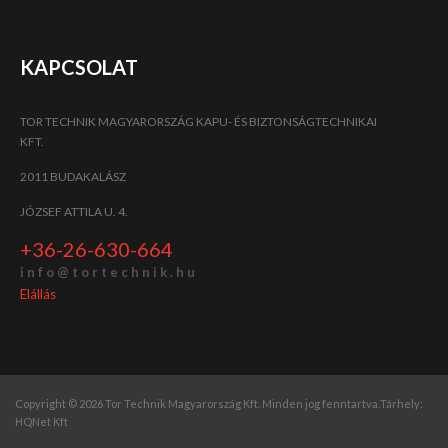
KAPCSOLAT
TOR TECHNIK MAGYARORSZÁG KAPU- ÉS BIZTONSÁGTECHNIKAI
KFT.
2011 BUDAKALÁSZ
JÓZSEF ATTILA U. 4.
+36-26-630-664
i n f o @ t o r t e c h n i k . h u
Elállás
Copyright © 2026 Tor Technik Magyarország Kft. Minden jog fenntartva.
Tárhely:
HQNet Kft