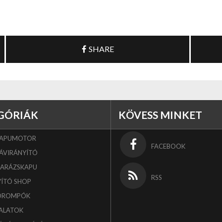
SHARE
GÓRIÁK
KÖVESS MINKET
KAPUMOTOR
FACEBOOK
ÁVIRÁNYÍTÓ
GARÁZSKAPU
RSS
YÍTÓ SHOP
OROMPÓK
ALATOK