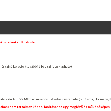
jékoztatónkat.
Klikk ide.
hér színű kerettel (további 3 féle színben kapható)
tó vele 433.92 MHz-en működő fixkódos távirányító (pl.: Came, Hörmann, Mar
lapotban) nem tartalmaz kódot. Tanításához egy meglévő és működőképes,