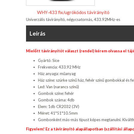
WHY-433 fix/ugrókódos távirányító
Univerzális távirányító, négycsatornás, 433.92MHz-es
Leírás
Mielőtt távirányítót választ (rendel) kérem olvassa el tá
Gyártó: Sice
Frekvencia: 433.92 MHz
Ház anyaga: műanyag
Ház színe: szürke színű ház, fehér színű gombokkal és fe
Led: Van (narancs színű)
Gombok színe: fehér
Gombok száma: 4db
Elem: 1db CR2032 (3V)
Méret: 41*51*10.5mm
Gombonként más-más típust képes megtanulni. Kiváltha
Figyelem! Ez a távirányító alapállapotban (szállítási ál