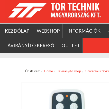
KEZDŐLAP
WEBSHOP
INFORMÁCIÓK
TÁVIRÁNYÍTÓ KERESŐ
OUTLET
Ön itt van:
Home
Távirányító shop
Univerzális távi