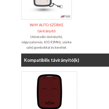
WHY AUTO SZÜRKE
távirányító
Univerzális távirányító,
négycsatornás, 433.92MHz, szürke
színű gombokkal és kerettel.
Kompatibilis távirányító(k)