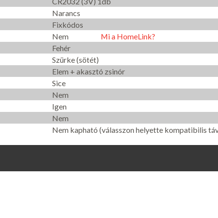
CR2032 (3V) 1db
Narancs
Fixkódos
Nem
Mi a HomeLink?
Fehér
Szürke (sötét)
Elem + akasztó zsinór
Sice
Nem
Igen
Nem
Nem kapható (válasszon helyette kompatibilis táv