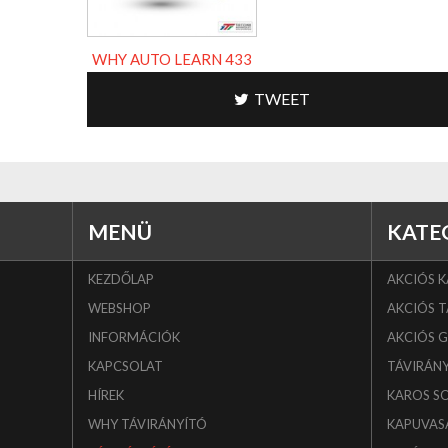
WHY AUTO LEARN 433
TWEET
MENÜ
KATE
KEZDŐLAP
AKCIÓS 
WEBSHOP
AKCIÓS T
INFORMÁCIÓK
AKCIÓS 
KAPCSOLAT
TÁVIRÁN
HÍREK
KAROS S
WHY TÁVIRÁNYÍTÓ
KAPUVAS