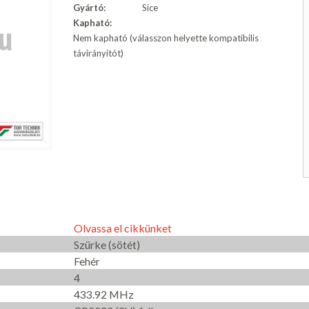
Gyártó:
Sice
Kapható:
Nem kapható (válasszon helyette kompatibilis
távirányítót)
Olvassa el cikkünket
Szürke (sötét)
Fehér
4
433.92 MHz