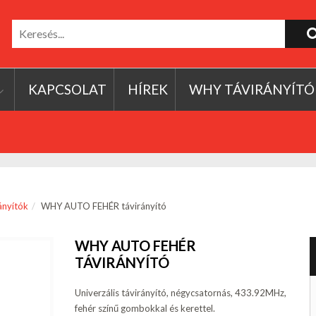
KAPCSOLAT
HÍREK
WHY TÁVIRÁNYÍTÓ
rányítók
WHY AUTO FEHÉR távirányító
WHY AUTO FEHÉR
TÁVIRÁNYÍTÓ
Univerzális távirányító, négycsatornás, 433.92MHz,
fehér színű gombokkal és kerettel.