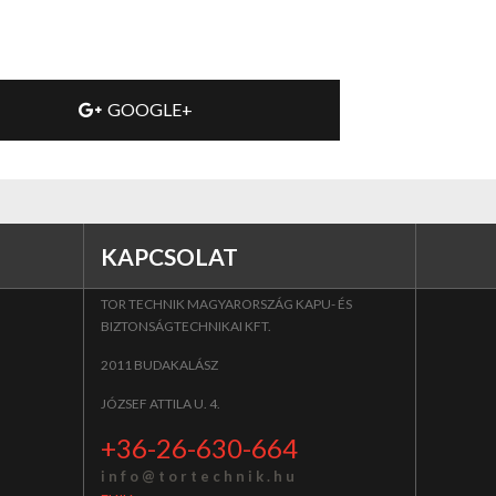
GOOGLE+
KAPCSOLAT
TOR TECHNIK MAGYARORSZÁG KAPU- ÉS
BIZTONSÁGTECHNIKAI KFT.
2011 BUDAKALÁSZ
JÓZSEF ATTILA U. 4.
+36-26-630-664
i n f o @ t o r t e c h n i k . h u