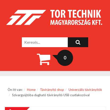
0
Ön itt van:
Home
Távirányító shop
Univerzális távirányítók
Szivargyújtóba dugható távirányító USB csatlakozóval