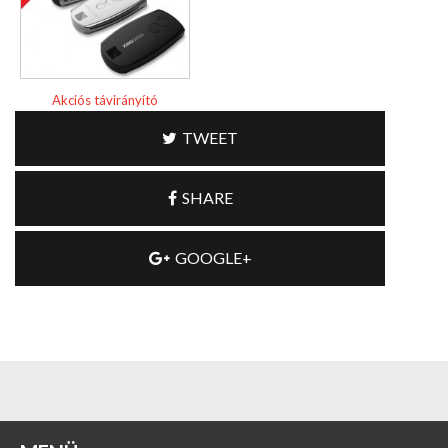
Akciós távirányító
TWEET
SHARE
GOOGLE+