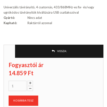
Univerzális távirányító, 4 csatornás, 433/868MHz-es fix- és/vagy
ugrókódos távirányítók kiváltására USB csatlakozóval
Gyártó:
Nincs adat
Kapható:
Raktárról azonnal
VISSZA:
Fogyasztói ár
14.859
Ft
KOSÁRBA TESZ