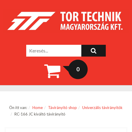
0
Ön itt van:
Home
Távirányító shop
Univerzális távirányítók
RC-166 JC kiváltó távirányító