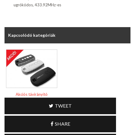
ugrókódos, 433.92MHz-es
Kapcsolódó kategóriák
Akciós távirányító
TWEET
SHARE