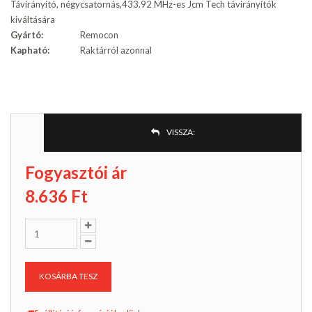
Távirányító, négycsatornás,433.92 MHz-es Jcm Tech távirányítók
kiváltására
Gyártó:
Remocon
Kapható:
Raktárról azonnal
VISSZA:
Fogyasztói ár
8.636
Ft
KOSÁRBA TESZ