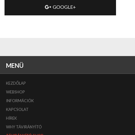
GOOGLE+
MENÜ
KEZDŐLAP
WEBSHOP
INFORMÁCIÓK
KAPCSOLAT
HÍREK
WHY TÁVIRÁNYÍTÓ