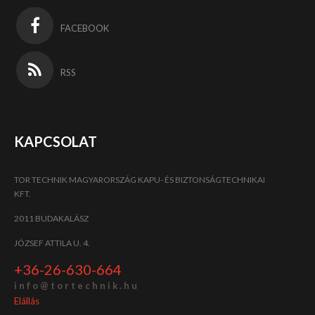
FACEBOOK
RSS
KAPCSOLAT
TOR TECHNIK MAGYARORSZÁG KAPU- ÉS BIZTONSÁGTECHNIKAI
KFT.
2011 BUDAKALÁSZ
JÓZSEF ATTILA U. 4.
+36-26-630-664
i n f o @ t o r t e c h n i k . h u
Elállás