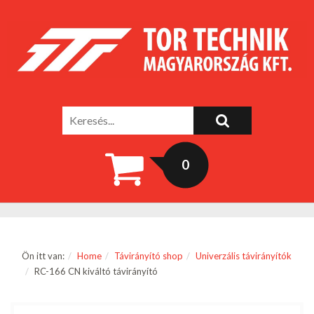
0
Ön itt van:
Home
Távirányító shop
Univerzális távirányítók
RC-166 CN kiváltó távirányító