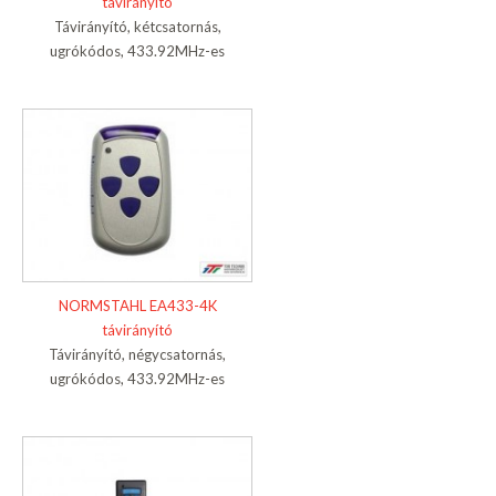
távirányító
Távirányító, kétcsatornás,
ugrókódos, 433.92MHz-es
NORMSTAHL EA433-4K
távirányító
Távirányító, négycsatornás,
ugrókódos, 433.92MHz-es