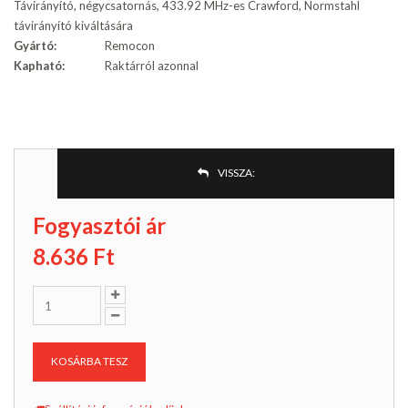
Távirányító, négycsatornás, 433.92 MHz-es Crawford, Normstahl
távirányító kiváltására
Gyártó:
Remocon
Kapható:
Raktárról azonnal
VISSZA:
Fogyasztói ár
8.636
Ft
KOSÁRBA TESZ