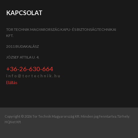
KAPCSOLAT
TOR TECHNIK MAGYARORSZÁG KAPU- ÉS BIZTONSÁGTECHNIKAI
KFT.
2011 BUDAKALÁSZ
JÓZSEF ATTILA U. 4.
+36-26-630-664
i n f o @ t o r t e c h n i k . h u
Elállás
Copyright © 2026 Tor Technik Magyarország Kft. Minden jog fenntartva.
Tárhely:
HQNet Kft