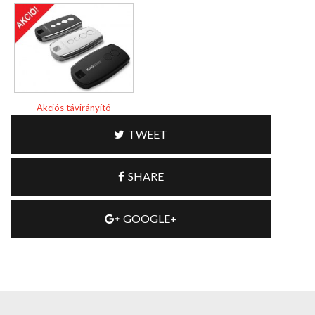
Akciós távirányító
TWEET
SHARE
GOOGLE+