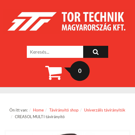
0
Ön itt van:
Home
Távirányító shop
Univerzális távirányítók
CREASOL MULTI távirányító