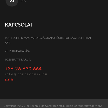
RSS
KAPCSOLAT
TOR TECHNIK MAGYARORSZÁG KAPU- ÉS BIZTONSÁGTECHNIKAI
KFT.
2011 BUDAKALÁSZ
JÓZSEF ATTILA U. 4.
+36-26-630-664
i n f o @ t o r t e c h n i k . h u
Elállás
Copyright © 2026 Tor Technik Magyarország Kft. Minden jog fenntartva.
Tárhely: