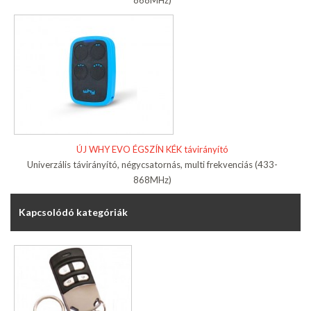
868MHz)
ÚJ WHY EVO ÉGSZÍN KÉK távirányító
Univerzális távirányító, négycsatornás, multi frekvenciás (433-
868MHz)
Kapcsolódó kategóriák