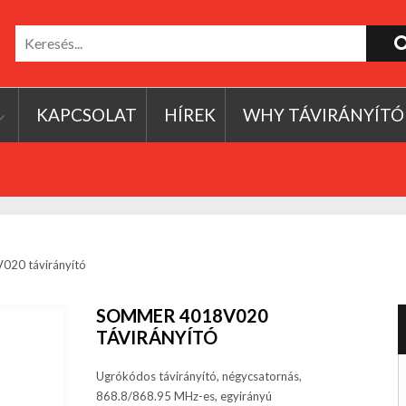
KAPCSOLAT
HÍREK
WHY TÁVIRÁNYÍTÓ
20 távirányító
SOMMER 4018V020
TÁVIRÁNYÍTÓ
Ugrókódos távirányító, négycsatornás,
868.8/868.95 MHz-es, egyirányú