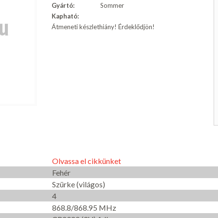
Gyártó:
Sommer
Kapható:
Átmeneti készlethiány! Érdeklődjön!
Olvassa el cikkünket
Fehér
Szürke (világos)
4
868.8/868.95 MHz