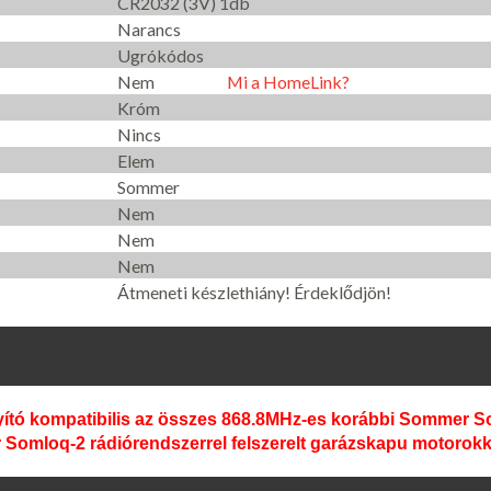
CR2032 (3V) 1db
Narancs
Ugrókódos
Nem
Mi a HomeLink?
Króm
Nincs
Elem
Sommer
Nem
Nem
Nem
Átmeneti készlethiány! Érdeklődjön!
ító kompatibilis az összes 868.8MHz-es korábbi Sommer So
omloq-2 rádiórendszerrel felszerelt garázskapu motorokka