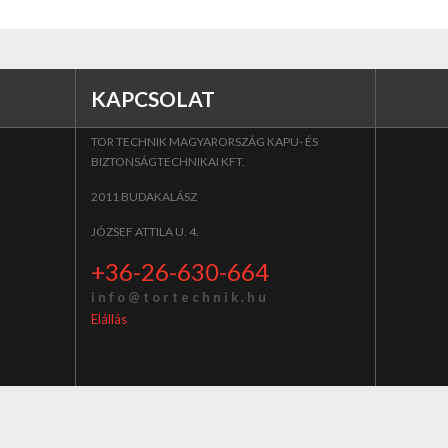
KAPCSOLAT
TOR TECHNIK MAGYARORSZÁG KAPU- ÉS
BIZTONSÁGTECHNIKAI KFT.
2011 BUDAKALÁSZ
JÓZSEF ATTILA U. 4.
+36-26-630-664
i n f o @ t o r t e c h n i k . h u
Elállás