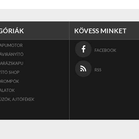
GÓRIÁK
KÖVESS MINKET
KAPUMOTOR
FACEBOOK
ÁVIRÁNYÍTÓ
GARÁZSKAPU
RSS
YÍTÓ SHOP
OROMPÓK
ALATOK
ÚZÓK, AJTÓFÉKEK