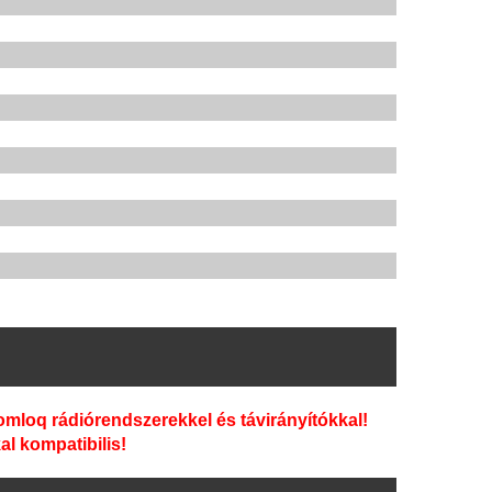
mloq rádiórendszerekkel és távirányítókkal!
l kompatibilis!