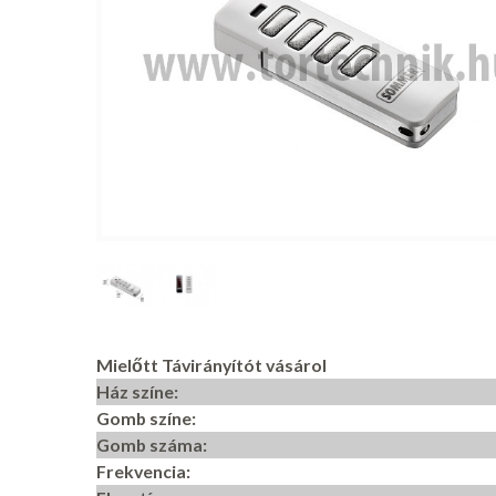
Mielőtt Távirányítót vásárol
Ház színe:
Gomb színe:
Gomb száma:
Frekvencia: