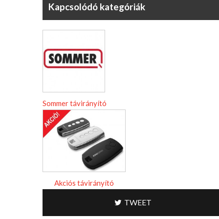
Kapcsolódó kategóriák
Sommer távirányító
Akciós távirányító
TWEET