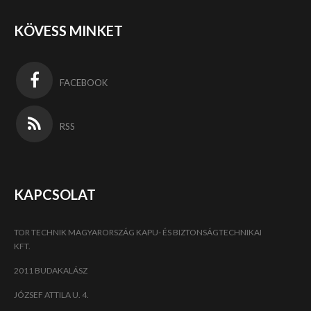
KÖVESS MINKET
FACEBOOK
RSS
KAPCSOLAT
TOR TECHNIK MAGYARORSZÁG KAPU- ÉS BIZTONSÁGTECHNIKAI
KFT.
2011 BUDAKALÁSZ
JÓZSEF ATTILA U. 4.