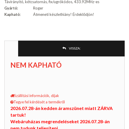
Távirányító, kétcsatornás, fix/ugrókódos, 433.92MHz-es
Gyártó:
Roger
Kapható:
Átmeneti készlethiány! Érdeklődjön!
VISSZA:
NEM KAPHATÓ
Szállítási információk, díjak
Tegye fel kérdését a termékről
2026.07.28-án kedden áramszünet miatt ZÁRVA
tartuk!
Webáruházas megrendeléseket 2026.07.28-án
nem tudunk teljesíteni.