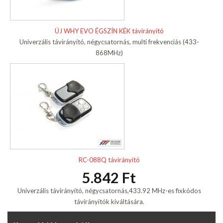
ÚJ WHY EVO ÉGSZÍN KÉK távirányító
Univerzális távirányító, négycsatornás, multi frekvenciás (433-
868MHz)
RC-088Q távirányító
5.842 Ft
Univerzális távirányító, négycsatornás,433.92 MHz-es fixkódos
távirányítók kiváltására.