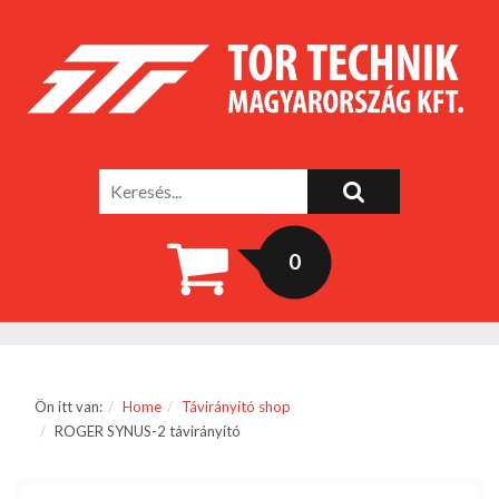
0
Ön itt van:
Home
Távirányító shop
ROGER SYNUS-2 távirányító