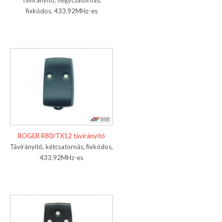
Távirányító, négycsatornás,
fixkódos, 433.92MHz-es
ROGER R80/TX12 távirányító
Távirányító, kétcsatornás, fixkódos,
433.92MHz-es