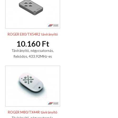
ROGER E80/TX54R2 távirányító
10.160 Ft
Távirányító, négycsatornás,
fixkódos, 433.92MHz-es
ROGER M80/TX44R távirányító