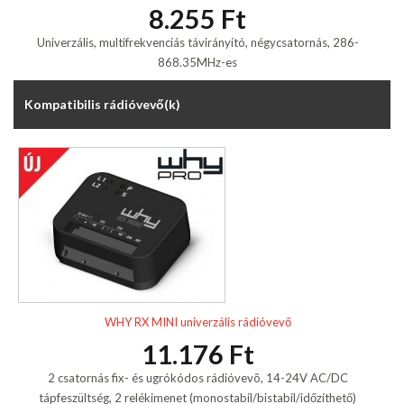
8.255 Ft
Univerzális, multifrekvenciás távirányító, négycsatornás, 286-
868.35MHz-es
Kompatibilis rádióvevő(k)
WHY RX MINI univerzális rádióvevő
11.176 Ft
2 csatornás fix- és ugrókódos rádióvevõ, 14-24V AC/DC
tápfeszültség, 2 relékimenet (monostabil/bistabil/időzíthető)