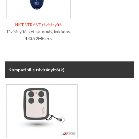
NICE VERY VE távirányító
Távirányító, kétcsatornás, fixkódos,
433.92MHz-es
Kompatibilis távirányító(k)