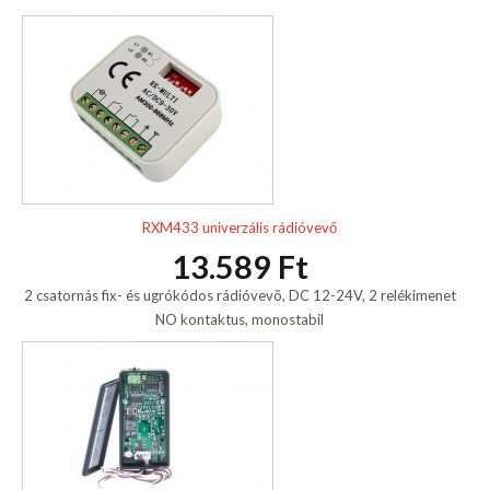
RXM433 univerzális rádióvevő
13.589 Ft
2 csatornás fix- és ugrókódos rádióvevõ, DC 12-24V, 2 relékimenet
NO kontaktus, monostabil