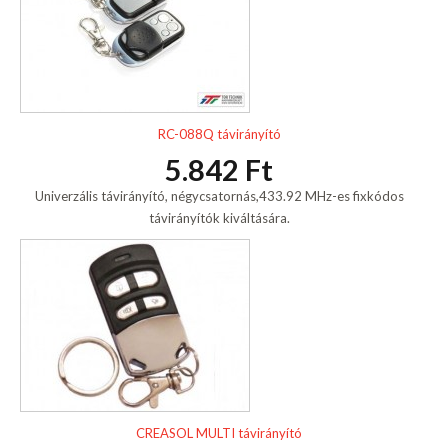
RC-088Q távirányító
5.842 Ft
Univerzális távirányító, négycsatornás,433.92 MHz-es fixkódos
távirányítók kiváltására.
CREASOL MULTI távirányító