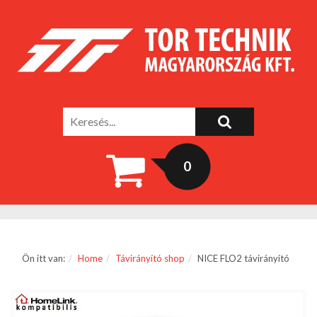
0
Ön itt van:
Home
Távirányító shop
NICE FLO2 távirányító