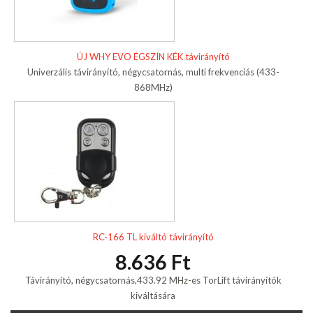
ÚJ WHY EVO ÉGSZÍN KÉK távirányító
Univerzális távirányító, négycsatornás, multi frekvenciás (433-
868MHz)
RC-166 TL kiváltó távirányító
8.636 Ft
Távirányító, négycsatornás,433.92 MHz-es TorLift távirányítók
kiváltására