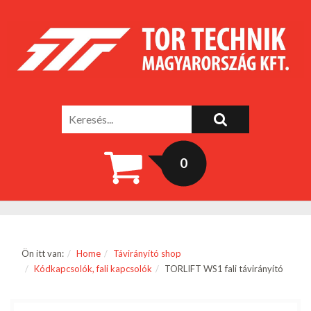
0
Ön itt van:
Home
Távirányító shop
Kódkapcsolók, fali kapcsolók
TORLIFT WS1 fali távirányító