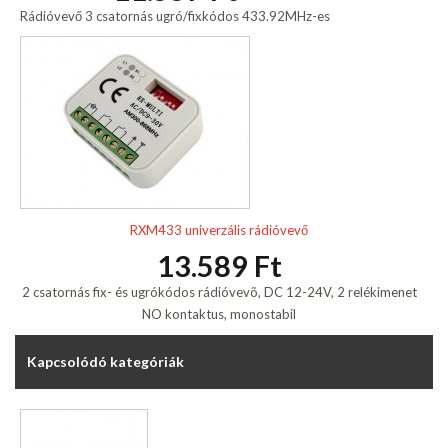
Rádióvevő 3 csatornás ugró/fixkódos 433.92MHz-es
RXM433 univerzális rádióvevő
13.589 Ft
2 csatornás fix- és ugrókódos rádióvevõ, DC 12-24V, 2 relékimenet
NO kontaktus, monostabil
Kapcsolódó kategóriák