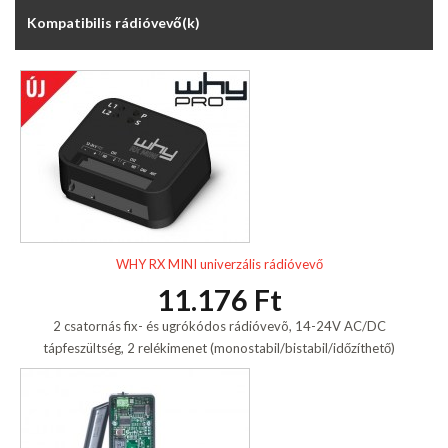
Kompatibilis rádióvevő(k)
WHY RX MINI univerzális rádióvevő
11.176 Ft
2 csatornás fix- és ugrókódos rádióvevõ, 14-24V AC/DC
tápfeszültség, 2 relékimenet (monostabil/bistabil/időzíthető)