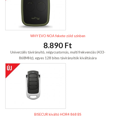
WHY EVO NOA fekete-zöld színben
8.890 Ft
Univerzális távirányító, négycsatornás, multi frekvenciás (433-
868MHz), egyes 128 bites távirányítók kiváltására
BISECUR kiváltó HOR4 868 BS