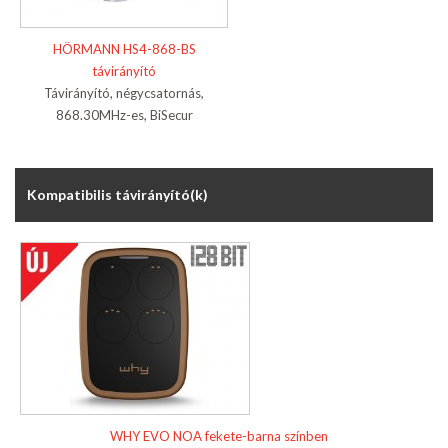
HÖRMANN HS4-868-BS
távirányító
Távirányító, négycsatornás,
868.30MHz-es, BiSecur
Kompatibilis távirányító(k)
WHY EVO NOA fekete-barna színben