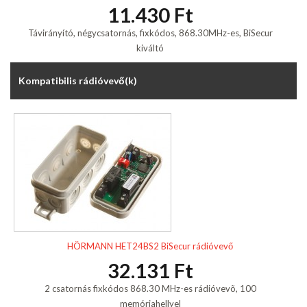
11.430 Ft
Távirányító, négycsatornás, fixkódos, 868.30MHz-es, BiSecur
kiváltó
Kompatibilis rádióvevő(k)
HÖRMANN HET24BS2 BiSecur rádióvevő
32.131 Ft
2 csatornás fixkódos 868.30 MHz-es rádióvevõ, 100
memóriahellyel