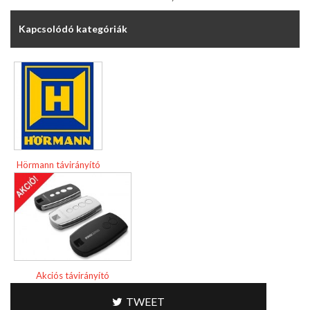
Kapcsolódó kategóriák
Hörmann távirányító
Akciós távirányító
TWEET