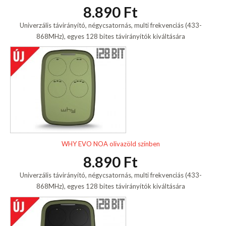
8.890 Ft
Univerzális távirányító, négycsatornás, multi frekvenciás (433-
868MHz), egyes 128 bites távirányítók kiváltására
WHY EVO NOA olivazöld színben
8.890 Ft
Univerzális távirányító, négycsatornás, multi frekvenciás (433-
868MHz), egyes 128 bites távirányítók kiváltására