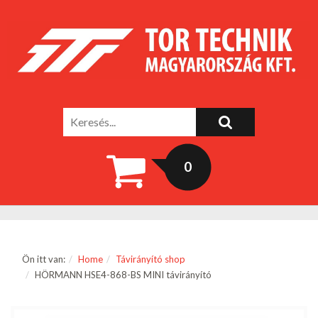
0
Ön itt van:
Home
Távirányító shop
HÖRMANN HSE4-868-BS MINI távirányító