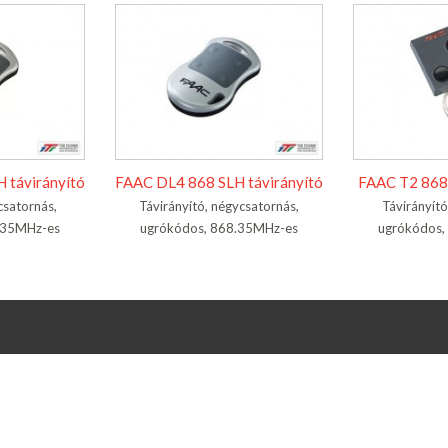
 távirányító
FAAC DL4 868 SLH távirányító
FAAC T2 868 
csatornás,
Távirányító, négycsatornás,
Távirányító
.35MHz-es
ugrókódos, 868.35MHz-es
ugrókódos,