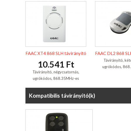
FAAC XT4 868 SLH távirányító
FAAC DL2 868 SLH
Távirányító, két
10.541 Ft
ugrókódos, 868
Távirányító, négycsatornás,
ugrókódos, 868.35MHz-es
Kompatibilis távirányító(k)