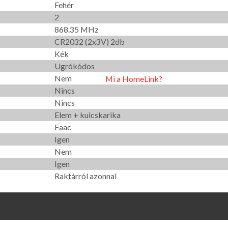
Fehér
2
868.35 MHz
CR2032 (2x3V) 2db
Kék
Ugrókódos
Nem
Mi a HomeLink?
Nincs
Nincs
Elem + kulcskarika
Faac
Igen
Nem
Igen
Raktárról azonnal