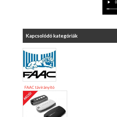
Kapcsolódó kategóriák
FAAC távirányító