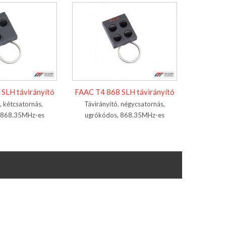
SLH távirányító
FAAC T4 868 SLH távirányító
, kétcsatornás,
Távirányító, négycsatornás,
 868.35MHz-es
ugrókódos, 868.35MHz-es