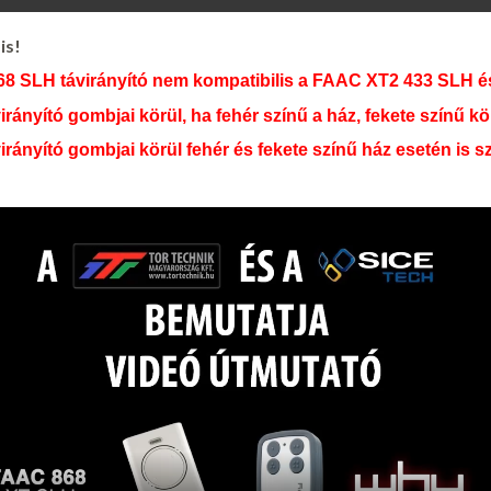
is!
 SLH távirányító nem kompatibilis a FAAC XT2 433 SLH és
ító gombjai körül, ha fehér színű a ház, fekete színű kör, 
yító gombjai körül fehér és fekete színű ház esetén is sz