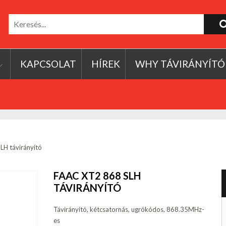
KAPCSOLAT
HÍREK
WHY TÁVIRÁNYÍTÓ
H távirányító
FAAC XT2 868 SLH
TÁVIRÁNYÍTÓ
Távirányító, kétcsatornás, ugrókódos, 868.35MHz-
es