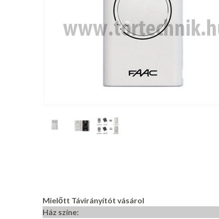
Mielőtt Távirányítót vásárol
Ház színe: