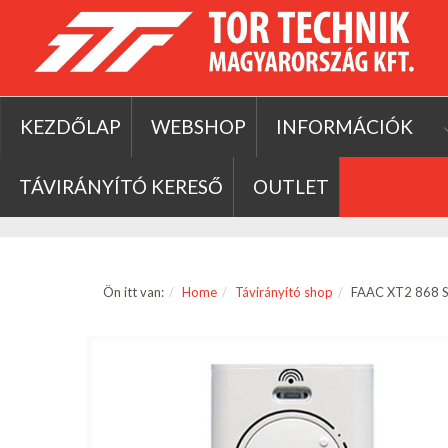
KEZDŐLAP
WEBSHOP
INFORMÁCIÓK
TÁVIRÁNYÍTÓ KERESŐ
OUTLET
Ön itt van:
Home
Távirányító shop
FAAC XT2 868 SL