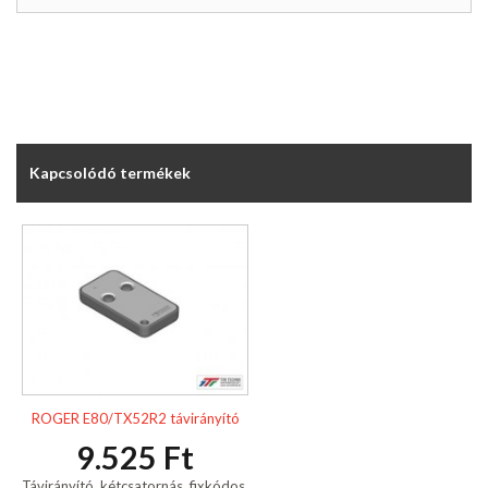
Kapcsolódó termékek
ROGER E80/TX52R2 távirányító
9.525 Ft
Távirányító, kétcsatornás, fixkódos,