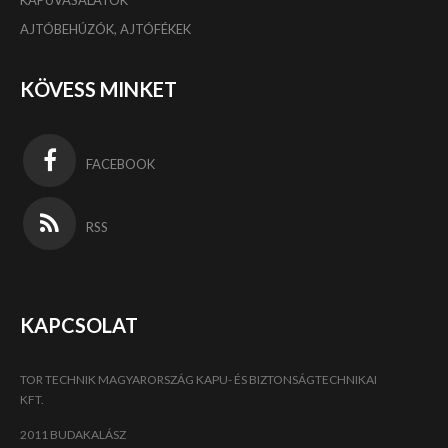
KAPUVASALATOK
AJTÓBEHÚZÓK, AJTÓFÉKEK
KÖVESS MINKET
FACEBOOK
RSS
KAPCSOLAT
TOR TECHNIK MAGYARORSZÁG KAPU- ÉS BIZTONSÁGTECHNIKAI
KFT.
2011 BUDAKALÁSZ