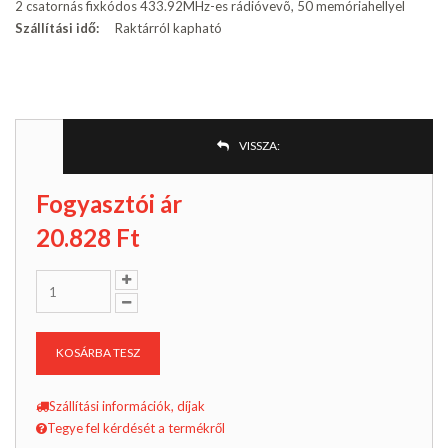
2 csatornás fixkódos 433.92MHz-es rádióvevõ, 50 memóriahellyel
Szállítási idő:
Raktárról kapható
VISSZA:
Fogyasztói ár
20.828
Ft
KOSÁRBA TESZ
Szállítási információk, díjak
Tegye fel kérdését a termékről