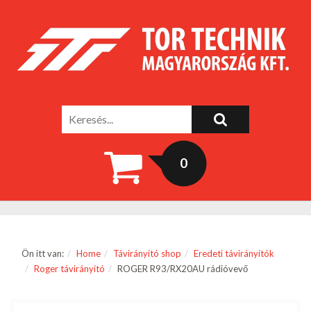
0
Ön itt van:
Home
Távirányító shop
Eredeti távirányítók
Roger távirányító
ROGER R93/RX20AU rádióvevő