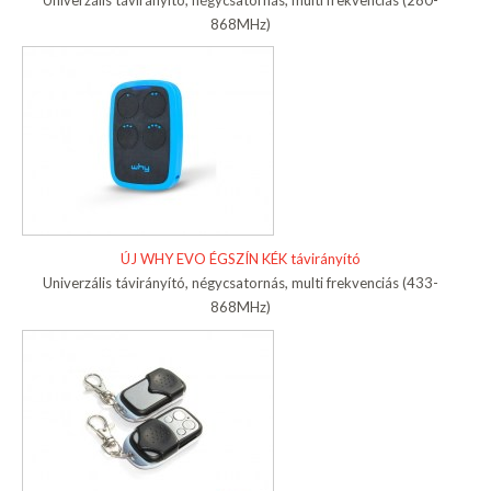
868MHz)
ÚJ WHY EVO ÉGSZÍN KÉK távirányító
Univerzális távirányító, négycsatornás, multi frekvenciás (433-
868MHz)