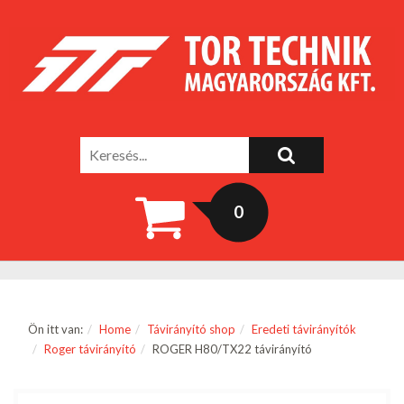
0
Ön itt van:
Home
Távirányító shop
Eredeti távirányítók
Roger távirányító
ROGER H80/TX22 távirányító