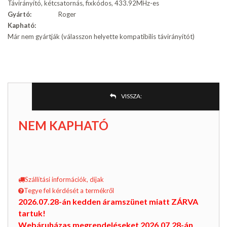
Távirányító, kétcsatornás, fixkódos, 433.92MHz-es
Gyártó:
Roger
Kapható:
Már nem gyártják (válasszon helyette kompatibilis távirányítót)
VISSZA:
NEM KAPHATÓ
Szállítási információk, díjak
Tegye fel kérdését a termékről
2026.07.28-án kedden áramszünet miatt ZÁRVA
tartuk!
Webáruházas megrendeléseket 2026.07.28-án