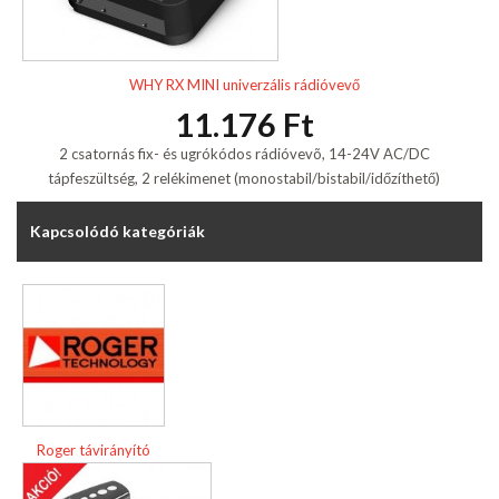
WHY RX MINI univerzális rádióvevő
11.176 Ft
2 csatornás fix- és ugrókódos rádióvevõ, 14-24V AC/DC
tápfeszültség, 2 relékimenet (monostabil/bistabil/időzíthető)
Kapcsolódó kategóriák
Roger távirányító