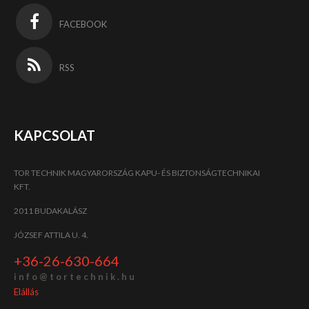
FACEBOOK
RSS
KAPCSOLAT
TOR TECHNIK MAGYARORSZÁG KAPU- ÉS BIZTONSÁGTECHNIKAI
KFT.
2011 BUDAKALÁSZ
JÓZSEF ATTILA U. 4.
+36-26-630-664
i n f o @ t o r t e c h n i k . h u
Elállás