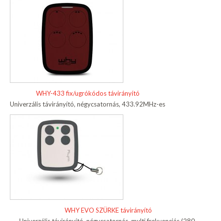
WHY-433 fix/ugrókódos távirányító
Univerzális távirányító, négycsatornás, 433.92MHz-es
WHY EVO SZÜRKE távirányító
Univerzális távirányító, négycsatornás, multi frekvenciás (280-