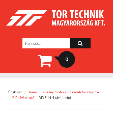
0
Ön itt van:
Home
Távirányító shop
Eredeti távirányítók
RIB távirányító
RIB SUN-4 távirányító