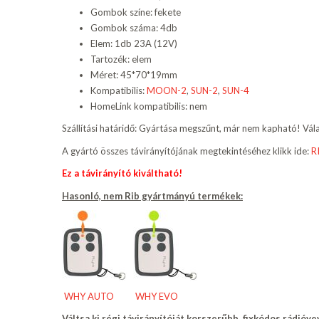
Gombok színe: fekete
Gombok száma: 4db
Elem: 1db 23A (12V)
Tartozék: elem
Méret: 45*70*19mm
Kompatibilis:
MOON-2
,
SUN-2
,
SUN-4
HomeLink kompatibilis: nem
Szállítási határidő: Gyártása megszűnt, már nem kapható! Válas
A gyártó összes távirányítójának megtekintéséhez klikk ide:
R
Ez a távirányító kiváltható!
Hasonló,
nem Rib gyártmányú termékek
:
WHY AUTO
WHY EVO
Váltsa ki régi távirányítóját korszerűbb, fixkódos rádióve