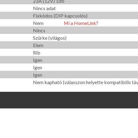
23A (12V) 1db
Nincs adat
Fixkódos (DIP kapcsolós)
Nem
Mi a HomeLink?
Nincs
Szürke (világos)
Elem
Rib
Igen
Igen
Igen
Nem kapható (válasszon helyette kompatibilis táv