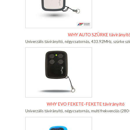
WHY AUTO SZÜRKE távirányít
Univerzális távirányító, négycsatornás, 433.92MHz, szürke sz
WHY EVO FEKETE-FEKETE távirányító
Univerzális távirányító, négycsatornás, multi frekvenciás (2