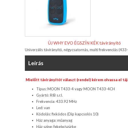
ÚJ WHY EVO ÉGSZÍN KÉK távirányító
Univerzális távirányító, négycsatornás, multi frekvenciás (4
Leírás
Mielőtt távirányítót választ (rendel) kérem olvassa el t
Típus: MOON T433-4 vagy MOON T433-4CH
Gyártó: RIB s.r.l.
Frekvencia: 433.92 MHz
Led: van
Kódolás: fixkódos (Dip kapcsolós 10)
Ház anyaga: műanyag
Ház színe: fekete/szürke