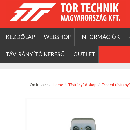
KEZDŐLAP
WEBSHOP
INFORMÁCIÓK
TÁVIRÁNYÍTÓ KERESŐ
OUTLET
Ön itt van:
Home
Távirányító shop
Eredeti távirány