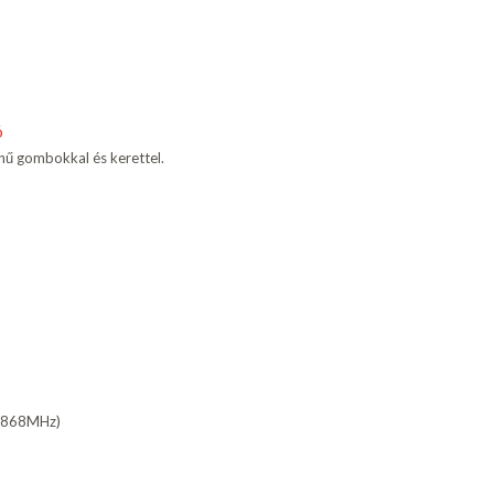
ó
ínű gombokkal és kerettel.
80-868MHz)