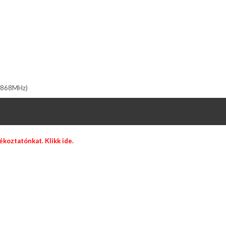
33-868MHz)
ájékoztatónkat.
Klikk ide.