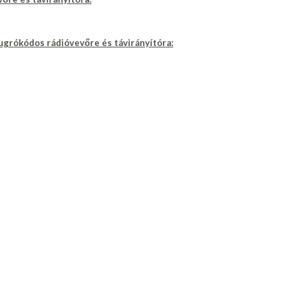
 ugrókódos rádióvevőre és távirányítóra: