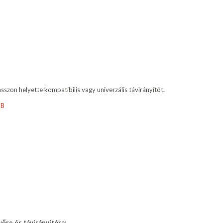
szon helyette kompatibilis vagy univerzális távirányítót.
IB
vőre és távirányítóra: