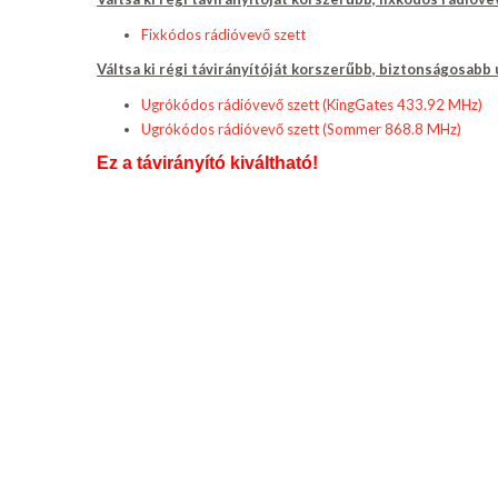
Fixkódos rádióvevő szett
Váltsa ki régi távirányítóját korszerűbb, biztonságosabb
Ugrókódos rádióvevő szett (KingGates 433.92 MHz)
Ugrókódos rádióvevő szett (Sommer 868.8 MHz)
Ez a távirányító kiváltható!