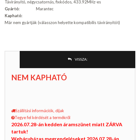
Távirányító, négycsatornás, fixkódos, 433.92MHz-es
Gyártó:
Marantec
Kapható:
Már nem gyártják (válasszon helyette kompatibilis távirányítót)
VISSZA:
NEM KAPHATÓ
Szállítási információk, díjak
Tegye fel kérdését a termékről
2026.07.28-án kedden áramszünet miatt ZÁRVA
tartuk!
Webáruházas megrendeléseket 2026.07.28-án