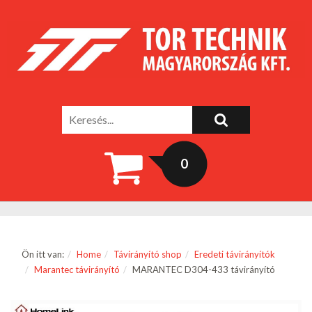
0
Ön itt van:
Home
Távirányító shop
Eredeti távirányítók
Marantec távirányító
MARANTEC D304-433 távirányító