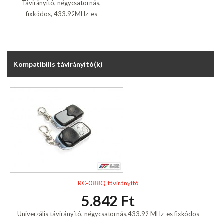
Távirányító, négycsatornás,
fixkódos, 433.92MHz-es
Kompatibilis távirányító(k)
RC-088Q távirányító
5.842 Ft
Univerzális távirányító, négycsatornás,433.92 MHz-es fixkódos