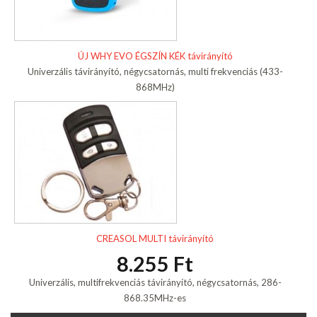
ÚJ WHY EVO ÉGSZÍN KÉK távirányító
Univerzális távirányító, négycsatornás, multi frekvenciás (433-
868MHz)
CREASOL MULTI távirányító
8.255 Ft
Univerzális, multifrekvenciás távirányító, négycsatornás, 286-
868.35MHz-es