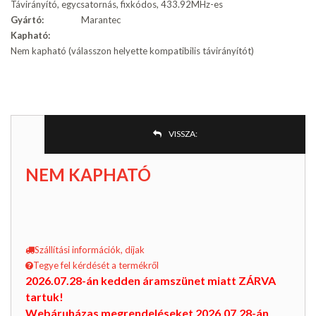
Távirányító, egycsatornás, fixkódos, 433.92MHz-es
Gyártó:
Marantec
Kapható:
Nem kapható (válasszon helyette kompatibilis távirányítót)
VISSZA:
NEM KAPHATÓ
Szállítási információk, díjak
Tegye fel kérdését a termékről
2026.07.28-án kedden áramszünet miatt ZÁRVA
tartuk!
Webáruházas megrendeléseket 2026.07.28-án