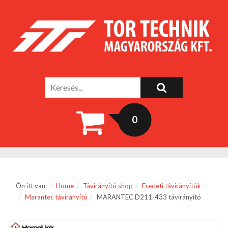
0
Ön itt van:
Home
Távirányító shop
Eredeti távirányítók
Marantec távirányító
MARANTEC D211-433 távirányító