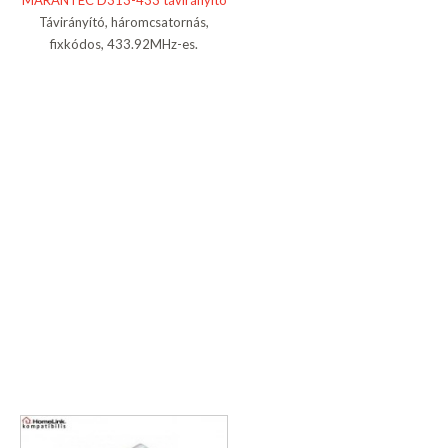
MARANTEC D313-433 távirányító
Távirányító, háromcsatornás,
fixkódos, 433.92MHz-es.