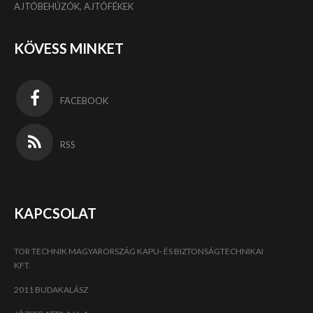
AJTÓBEHÚZÓK, AJTÓFÉKEK
KÖVESS MINKET
FACEBOOK
RSS
KAPCSOLAT
TOR TECHNIK MAGYARORSZÁG KAPU- ÉS BIZTONSÁGTECHNIKAI
KFT.
2011 BUDAKALÁSZ