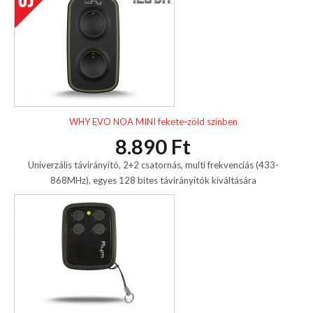
WHY EVO NOA MINI fekete-zöld színben
8.890 Ft
Univerzális távirányító, 2+2 csatornás, multi frekvenciás (433-
868MHz), egyes 128 bites távirányítók kiváltására