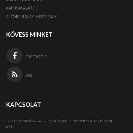
KAPUVASALATOK
AJTÓBEHÚZÓK, AJTÓFÉKEK
KÖVESS MINKET
FACEBOOK
RSS
KAPCSOLAT
TOR TECHNIK MAGYARORSZÁG KAPU- ÉS BIZTONSÁGTECHNIKAI
KFT.