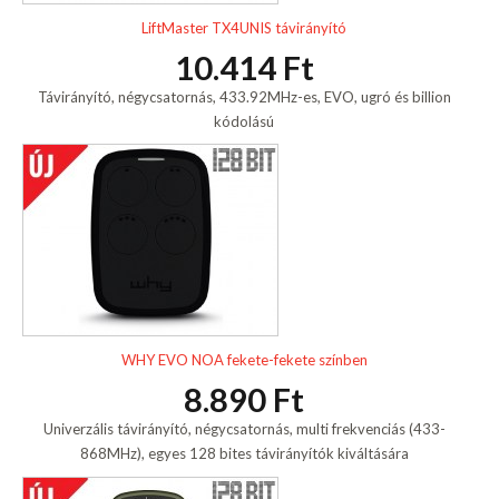
LiftMaster TX4UNIS távirányító
10.414 Ft
Távirányító, négycsatornás, 433.92MHz-es, EVO, ugró és billion
kódolású
WHY EVO NOA fekete-fekete színben
8.890 Ft
Univerzális távirányító, négycsatornás, multi frekvenciás (433-
868MHz), egyes 128 bites távirányítók kiváltására