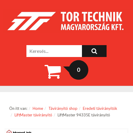
0
Ön itt van:
Home
Távirányító shop
Eredeti távirányítók
LiftMaster távirányító
LiftMaster 94335E távirányító