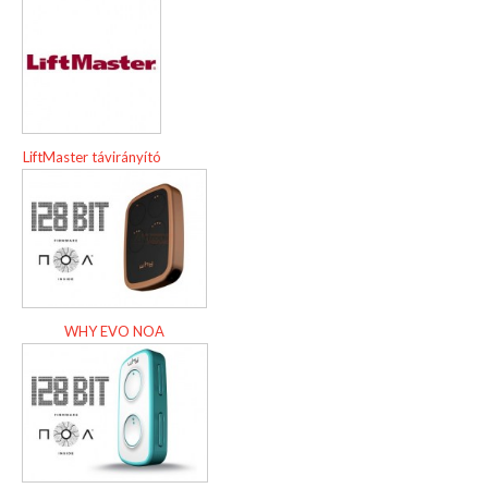
LiftMaster távirányító
WHY EVO NOA