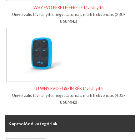
WHY EVO FEKETE-FEKETE távirányító
Univerzális távirányító, négycsatornás, multi frekvenciás (280-
868MHz)
ÚJ WHY EVO ÉGSZÍN KÉK távirányító
Univerzális távirányító, négycsatornás, multi frekvenciás (433-
868MHz)
Kapcsolódó kategóriák