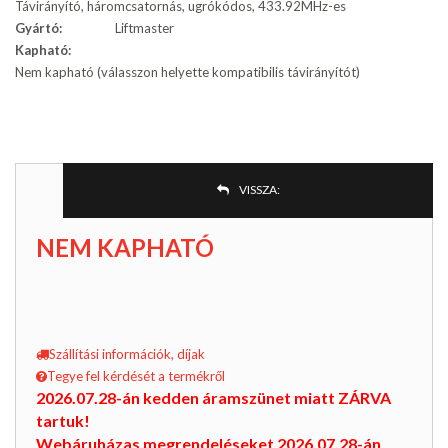
Távirányító, háromcsatornás, ugrókódos, 433.92MHz-es
Gyártó:
Liftmaster
Kapható:
Nem kapható (válasszon helyette kompatibilis távirányítót)
VISSZA:
NEM KAPHATÓ
Szállítási információk, díjak
Tegye fel kérdését a termékről
2026.07.28-án kedden áramszünet miatt ZÁRVA
tartuk!
Webáruházas megrendeléseket 2026.07.28-án