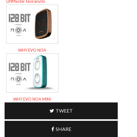
LiftMaster távirányító
WHY EVO NOA
WHY EVO NOA MINI
TWEET
SHARE