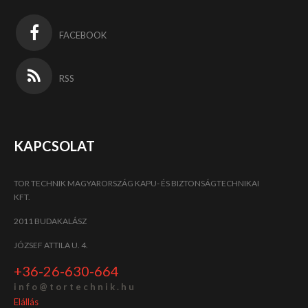
FACEBOOK
RSS
KAPCSOLAT
TOR TECHNIK MAGYARORSZÁG KAPU- ÉS BIZTONSÁGTECHNIKAI
KFT.
2011 BUDAKALÁSZ
JÓZSEF ATTILA U. 4.
+36-26-630-664
i n f o @ t o r t e c h n i k . h u
Elállás