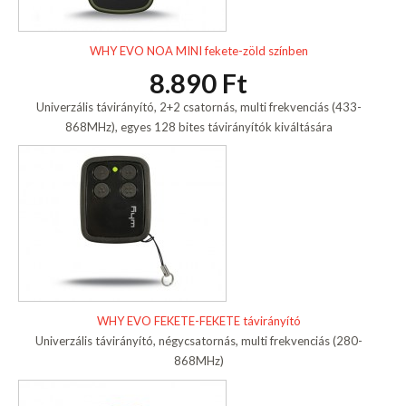
WHY EVO NOA MINI fekete-zöld színben
8.890 Ft
Univerzális távirányító, 2+2 csatornás, multi frekvenciás (433-
868MHz), egyes 128 bites távirányítók kiváltására
WHY EVO FEKETE-FEKETE távirányító
Univerzális távirányító, négycsatornás, multi frekvenciás (280-
868MHz)