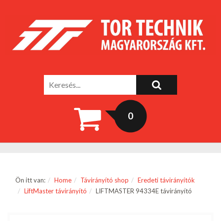
0
Ön itt van:
Home
Távirányító shop
Eredeti távirányítók
LiftMaster távirányító
LIFTMASTER 94334E távirányító