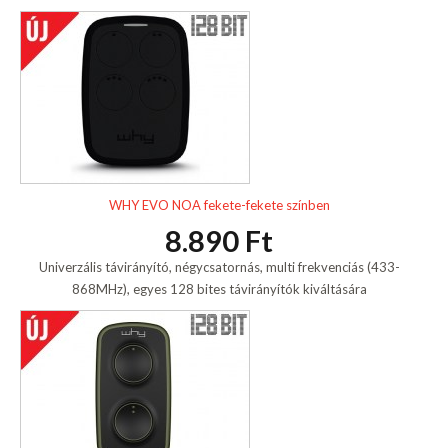
WHY EVO NOA fekete-fekete színben
8.890 Ft
Univerzális távirányító, négycsatornás, multi frekvenciás (433-
868MHz), egyes 128 bites távirányítók kiváltására