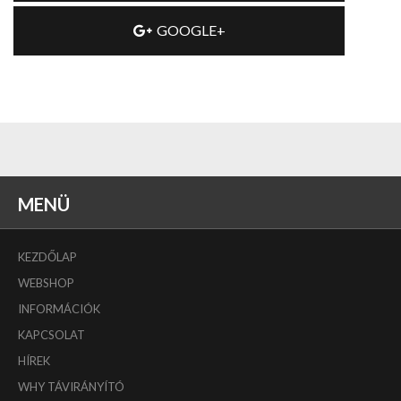
GOOGLE+
MENÜ
KEZDŐLAP
WEBSHOP
INFORMÁCIÓK
KAPCSOLAT
HÍREK
WHY TÁVIRÁNYÍTÓ