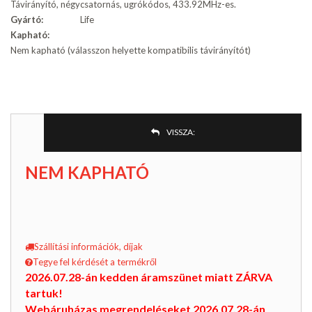
Távirányító, négycsatornás, ugrókódos, 433.92MHz-es.
Gyártó:
Life
Kapható:
Nem kapható (válasszon helyette kompatibilis távirányítót)
VISSZA:
NEM KAPHATÓ
Szállítási információk, díjak
Tegye fel kérdését a termékről
2026.07.28-án kedden áramszünet miatt ZÁRVA
tartuk!
Webáruházas megrendeléseket 2026.07.28-án