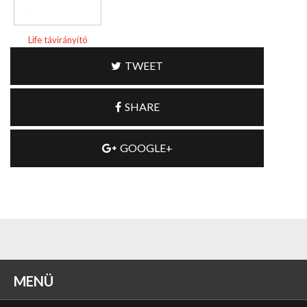
Life távirányító
TWEET
SHARE
GOOGLE+
MENÜ