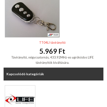
TT04LI távirányító
5.969 Ft
Távirányító, négycsatornás, 433.92MHz-es ugrókódos LIFE
távirányítók kiváltására.
Kapcsolódó kategóriák