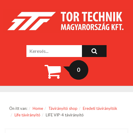
0
Ön itt van:
Home
Távirányító shop
Eredeti távirányítók
Life távirányító
LIFE VIP-4 távirányító