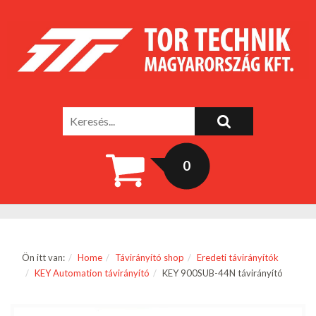
0
Ön itt van:
Home
Távirányító shop
Eredeti távirányítók
KEY Automation távirányító
KEY 900SUB-44N távirányító