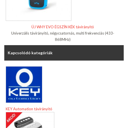
ÚJ WHY EVO ÉGSZÍN KÉK távirányító
Univerzális távirányító, négycsatornás, multi frekvenciás (433-
868MHz)
Kapcsolódó kategóriák
KEY Automation távirányító