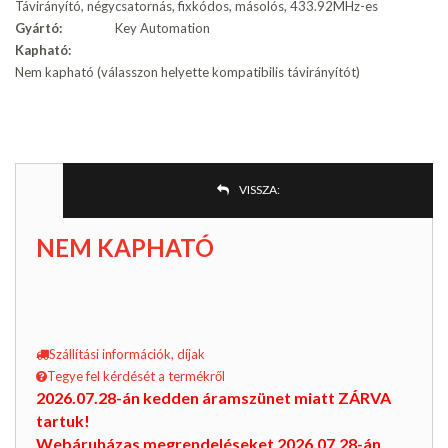
Távirányító, négycsatornás, fixkódos, másolós, 433.92MHz-es
Gyártó:
Key Automation
Kapható:
Nem kapható (válasszon helyette kompatibilis távirányítót)
VISSZA:
NEM KAPHATÓ
Szállítási információk, díjak
Tegye fel kérdését a termékről
2026.07.28-án kedden áramszünet miatt ZÁRVA
tartuk!
Webáruházas megrendeléseket 2026.07.28-án