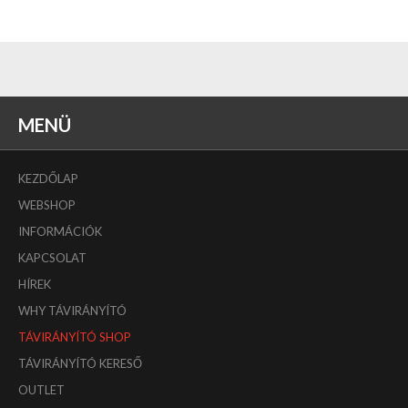
MENÜ
KEZDŐLAP
WEBSHOP
INFORMÁCIÓK
KAPCSOLAT
HÍREK
WHY TÁVIRÁNYÍTÓ
TÁVIRÁNYÍTÓ SHOP
TÁVIRÁNYÍTÓ KERESŐ
OUTLET