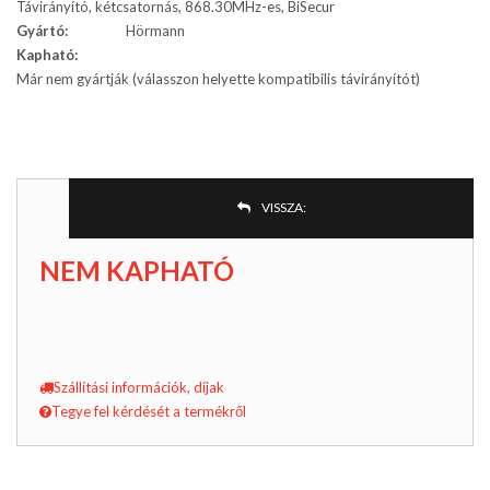
Távirányító, kétcsatornás, 868.30MHz-es, BiSecur
Gyártó:
Hörmann
Kapható:
Már nem gyártják (válasszon helyette kompatibilis távirányítót)
VISSZA:
NEM KAPHATÓ
Szállítási információk, díjak
Tegye fel kérdését a termékről