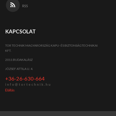
RSS
KAPCSOLAT
TOR TECHNIK MAGYARORSZÁG KAPU- ÉS BIZTONSÁGTECHNIKAI
KFT.
2011 BUDAKALÁSZ
JÓZSEF ATTILA U. 4.
+36-26-630-664
i n f o @ t o r t e c h n i k . h u
Elállás