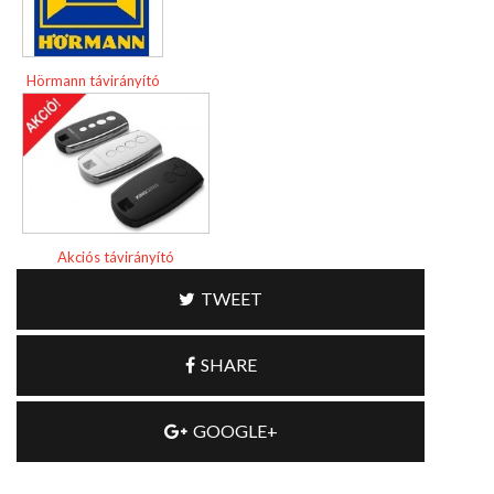
Hörmann távirányító
Akciós távirányító
TWEET
SHARE
GOOGLE+