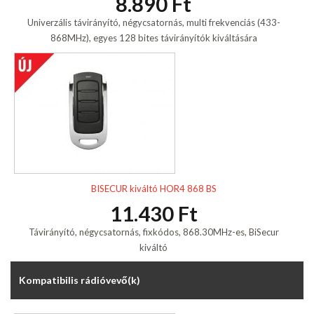
8.890 Ft
Univerzális távirányító, négycsatornás, multi frekvenciás (433-
868MHz), egyes 128 bites távirányítók kiváltására
BISECUR kiváltó HOR4 868 BS
11.430 Ft
Távirányító, négycsatornás, fixkódos, 868.30MHz-es, BiSecur
kiváltó
Kompatibilis rádióvevő(k)