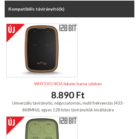
Kompatibilis távirányító(k)
WHY EVO NOA fekete-barna színben
8.890 Ft
Univerzális távirányító, négycsatornás, multi frekvenciás (433-
868MHz), egyes 128 bites távirányítók kiváltására