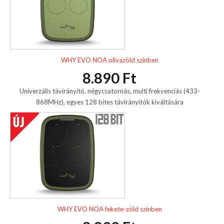
WHY EVO NOA olivazöld színben
8.890 Ft
Univerzális távirányító, négycsatornás, multi frekvenciás (433-
868MHz), egyes 128 bites távirányítók kiváltására
WHY EVO NOA fekete-zöld színben