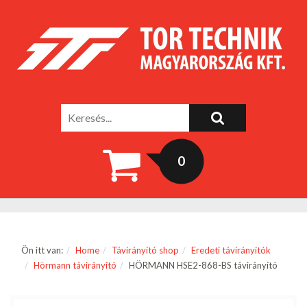
0
Ön itt van:
Home
Távirányító shop
Eredeti távirányítók
Hörmann távirányító
HÖRMANN HSE2-868-BS távirányító