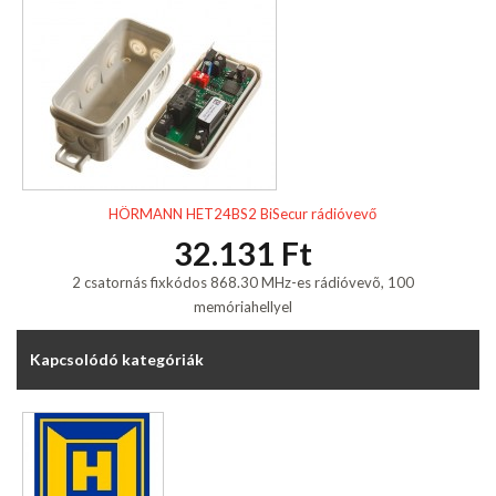
HÖRMANN HET24BS2 BiSecur rádióvevő
32.131 Ft
2 csatornás fixkódos 868.30 MHz-es rádióvevõ, 100
memóriahellyel
Kapcsolódó kategóriák