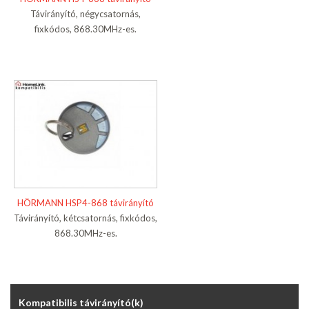
Távirányító, négycsatornás,
fixkódos, 868.30MHz-es.
HÖRMANN HSP4-868 távirányító
Távirányító, kétcsatornás, fixkódos,
868.30MHz-es.
Kompatibilis távirányító(k)