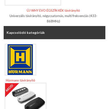
ÚJ WHY EVO ÉGSZÍN KÉK távirányító
Univerzális távirányító, négycsatornás, multi frekvenciás (433-
868MHz)
Kapcsolódó kategóriák
Hörmann távirányító