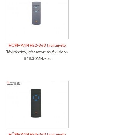
HÖRMANN HS2-868 távirányító
Távirányító, kétcsatornás, fixkódos,
868.30MHz-es.
HÖRMANN HS4-868 távirányító