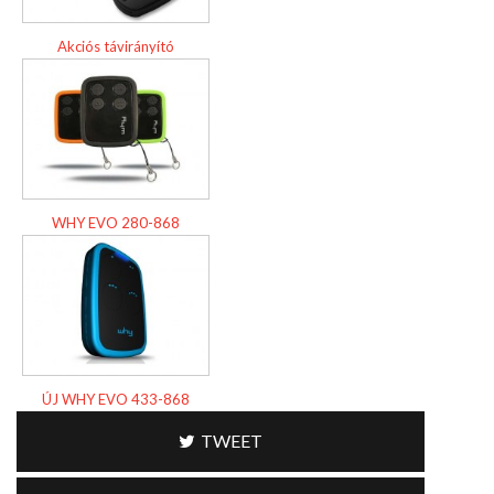
Akciós távirányító
WHY EVO 280-868
ÚJ WHY EVO 433-868
TWEET