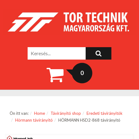
0
Ön itt van:
Home
Távirányító shop
Eredeti távirányítók
Hörmann távirányító
HÖRMANN HSD2-868 távirányító