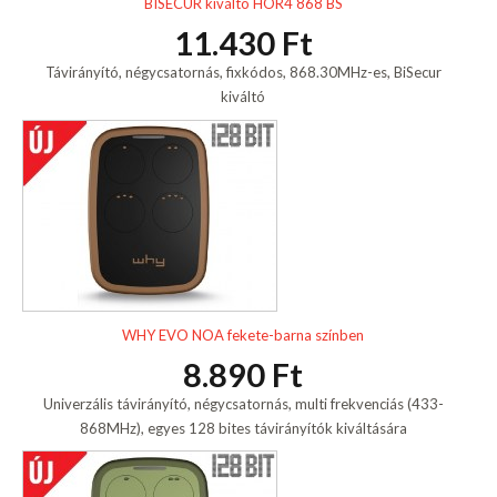
BISECUR kiváltó HOR4 868 BS
11.430 Ft
Távirányító, négycsatornás, fixkódos, 868.30MHz-es, BiSecur
kiváltó
WHY EVO NOA fekete-barna színben
8.890 Ft
Univerzális távirányító, négycsatornás, multi frekvenciás (433-
868MHz), egyes 128 bites távirányítók kiváltására