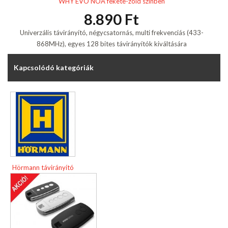
WHY EVO NOA fekete-zöld színben
8.890 Ft
Univerzális távirányító, négycsatornás, multi frekvenciás (433-
868MHz), egyes 128 bites távirányítók kiváltására
Kapcsolódó kategóriák
Hörmann távirányító