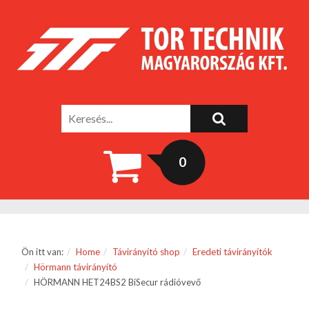
0
Ön itt van:
Home
Távirányító shop
Eredeti távirányítók
Hörmann távirányító
HÖRMANN HET24BS2 BiSecur rádióvevő