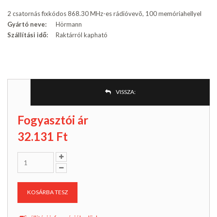
2 csatornás fixkódos 868.30 MHz-es rádióvevõ, 100 memóriahellyel
Gyártó neve:
Hörmann
Szállítási idő:
Raktárról kapható
VISSZA:
Fogyasztói ár
32.131
Ft
KOSÁRBA TESZ