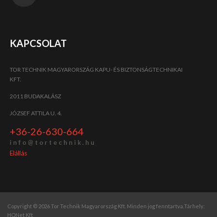
KAPCSOLAT
TOR TECHNIK MAGYARORSZÁG KAPU- ÉS BIZTONSÁGTECHNIKAI
KFT.
2011 BUDAKALÁSZ
JÓZSEF ATTILA U. 4.
+36-26-630-664
i n f o @ t o r t e c h n i k . h u
Elállás
Copyright © 2026 Tor Technik Magyarország Kft. Minden jog fenntartva.
Tárhely:
HQNet Kft