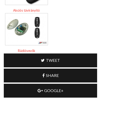
Akciós távirányító
Rádióvevők
TWEET
SHARE
GOOGLE+