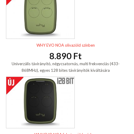
WHY EVO NOA olivazöld színben
8.890 Ft
Univerzális távirányító, négycsatornás, multi frekvenciás (433-
868MHz), egyes 128 bites távirányítók kiváltására