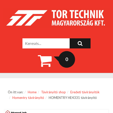
0
Ön itt van:
Home
Távirányító shop
Eredeti távirányítók
Homentry távirányító
HOMENTRY HE4331 távirányító