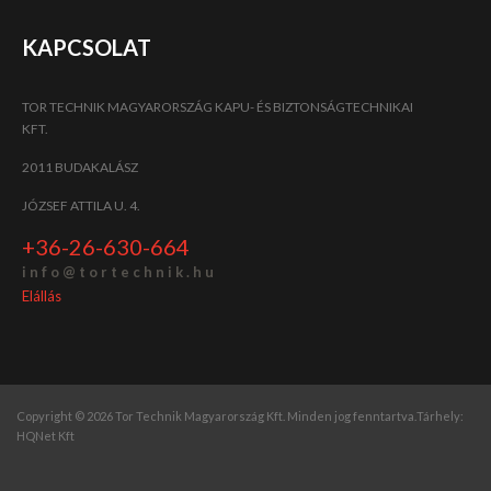
KAPCSOLAT
TOR TECHNIK MAGYARORSZÁG KAPU- ÉS BIZTONSÁGTECHNIKAI
KFT.
2011 BUDAKALÁSZ
JÓZSEF ATTILA U. 4.
+36-26-630-664
i n f o @ t o r t e c h n i k . h u
Elállás
Copyright © 2026 Tor Technik Magyarország Kft. Minden jog fenntartva.
Tárhely:
HQNet Kft