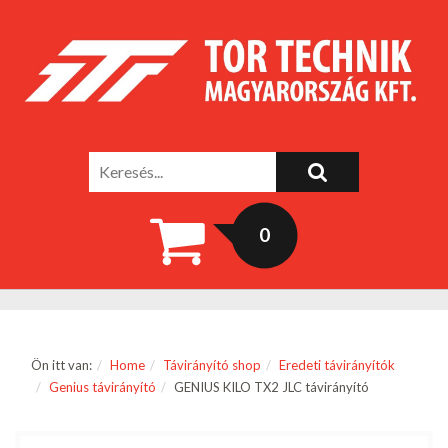
0
Ön itt van:
Home
Távirányító shop
Eredeti távirányítók
Genius távirányító
GENIUS KILO TX2 JLC távirányító