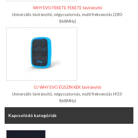
WHY EVO FEKETE-FEKETE távirányító
Univerzális távirányító, négycsatornás, multi frekvenciás (280-
868MHz)
ÚJ WHY EVO ÉGSZÍN KÉK távirányító
Univerzális távirányító, négycsatornás, multi frekvenciás (433-
868MHz)
Kapcsolódó kategóriák