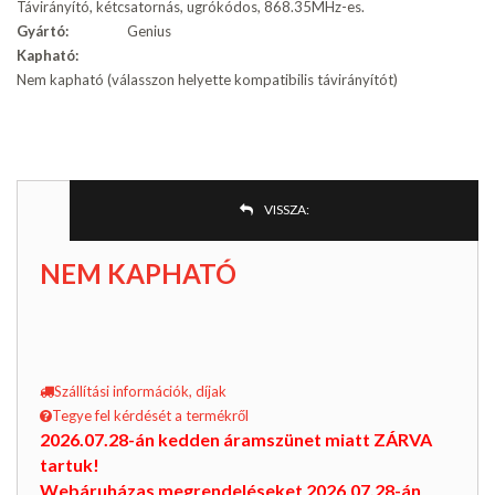
Távirányító, kétcsatornás, ugrókódos, 868.35MHz-es.
Gyártó:
Genius
Kapható:
Nem kapható (válasszon helyette kompatibilis távirányítót)
VISSZA:
NEM KAPHATÓ
Szállítási információk, díjak
Tegye fel kérdését a termékről
2026.07.28-án kedden áramszünet miatt ZÁRVA
tartuk!
Webáruházas megrendeléseket 2026.07.28-án