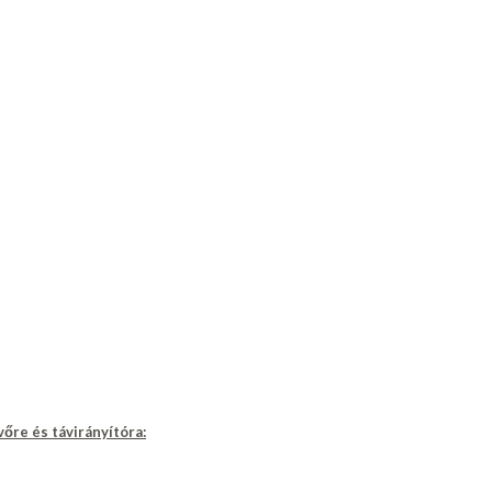
vőre és távirányítóra: