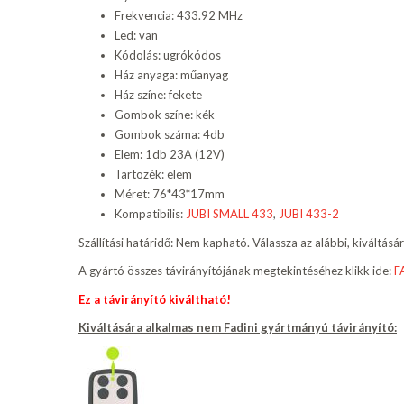
Frekvencia: 433.92 MHz
Led: van
Kódolás: ugrókódos
Ház anyaga: műanyag
Ház színe: fekete
Gombok színe: kék
Gombok száma: 4db
Elem: 1db 23A (12V)
Tartozék: elem
Méret: 76*43*17mm
Kompatibilis:
JUBI SMALL 433
,
JUBI 433-2
Szállítási határidő: Nem kapható. Válassza az alábbi, kiváltásá
A gyártó összes távirányítójának megtekintéséhez klikk ide:
F
Ez a távirányító kiváltható!
Kiváltására alkalmas
nem Fadini gyártmányú távirányító
: