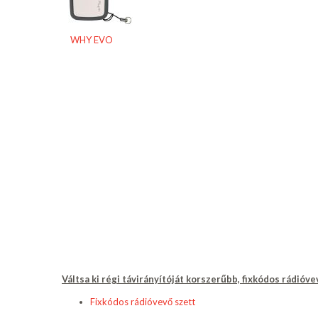
WHY EVO
Váltsa ki régi távirányítóját korszerűbb, fixkódos rádióve
Fixkódos rádióvevő szett