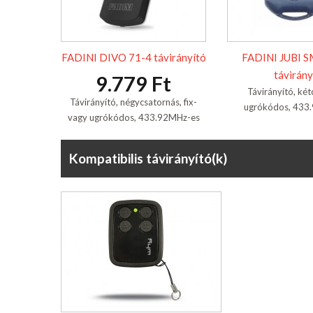
FADINI DIVO 71-4 távirányító
FADINI JUBI 
távirány
9.779 Ft
Távirányító, két
Távirányító, négycsatornás, fix-
ugrókódos, 433
vagy ugrókódos, 433.92MHz-es
Kompatibilis távirányító(k)