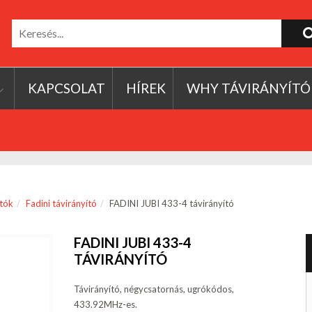
KAPCSOLAT
HÍREK
WHY TÁVIRÁNYÍTÓ
ítók
Fadini távirányító
FADINI JUBI 433-4 távirányító
FADINI JUBI 433-4
TÁVIRÁNYÍTÓ
Távirányító, négycsatornás, ugrókódos,
433.92MHz-es.