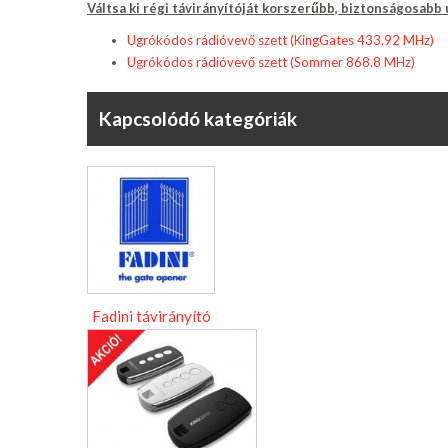
Váltsa ki régi távirányítóját korszerűbb, biztonságosabb
Ugrókódos rádióvevő szett (KingGates 433.92 MHz)
Ugrókódos rádióvevő szett (Sommer 868.8 MHz)
Kapcsolódó kategóriák
Fadini távirányító