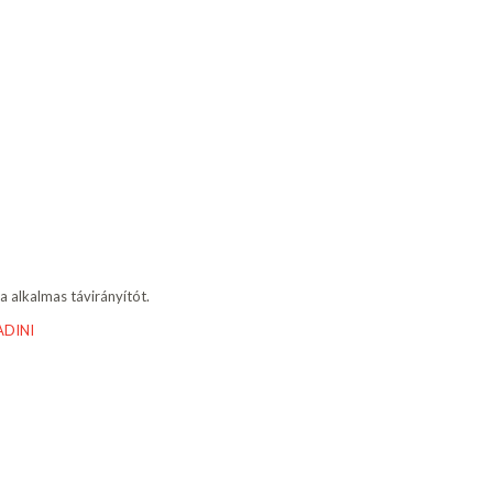
ra alkalmas távirányítót.
ADINI