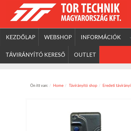
KEZDŐLAP
WEBSHOP
INFORMÁCIÓK
TÁVIRÁNYÍTÓ KERESŐ
OUTLET
Ön itt van:
Home
Távirányító shop
Eredeti távirány