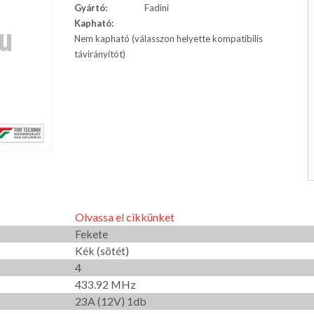
Gyártó:
Fadini
Kapható:
Nem kapható (válasszon helyette kompatibilis
távirányítót)
Olvassa el cikkünket
Fekete
Kék (sötét)
4
433.92 MHz
23A (12V) 1db