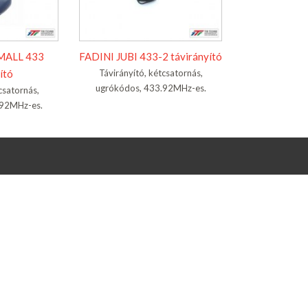
SMALL 433
FADINI JUBI 433-2 távirányító
ító
Távirányító, kétcsatornás,
ugrókódos, 433.92MHz-es.
csatornás,
.92MHz-es.