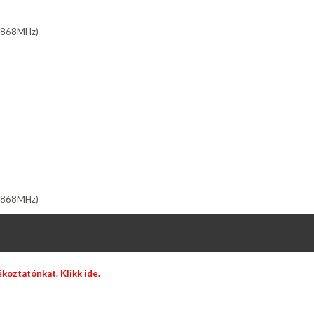
80-868MHz)
33-868MHz)
jékoztatónkat.
Klikk ide.