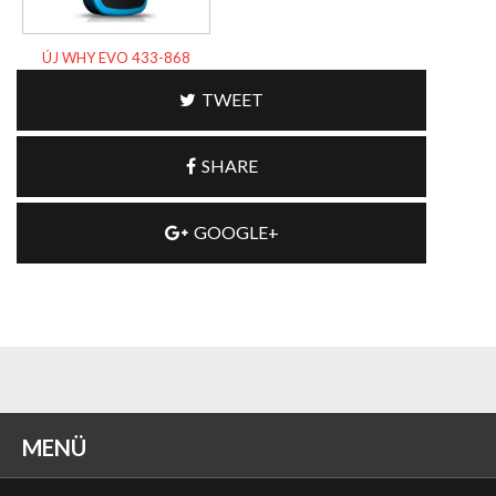
ÚJ WHY EVO 433-868
TWEET
SHARE
GOOGLE+
MENÜ