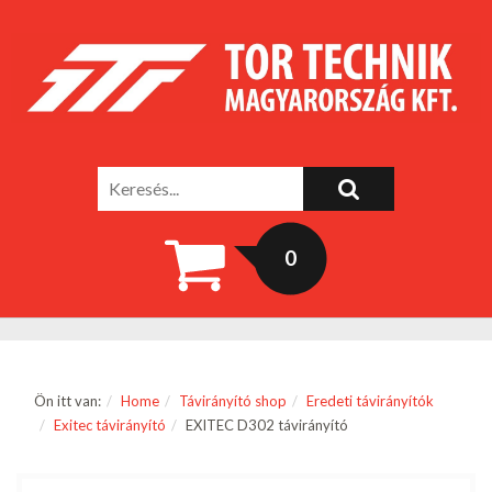
0
Ön itt van:
Home
Távirányító shop
Eredeti távirányítók
Exitec távirányító
EXITEC D302 távirányító