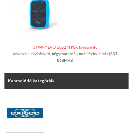
ÚJ WHY EVO ÉGSZÍN KÉK távirányító
Univerzális távirányító, négycsatornás, multi frekvenciás (433-
868MHz)
Kapcsolódó kategóriák