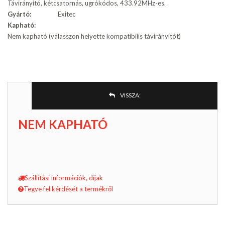
Távirányító, kétcsatornás, ugrókódos, 433.92MHz-es.
Gyártó:
Exitec
Kapható:
Nem kapható (válasszon helyette kompatibilis távirányítót)
VISSZA:
NEM KAPHATÓ
Szállítási információk, díjak
Tegye fel kérdését a termékről