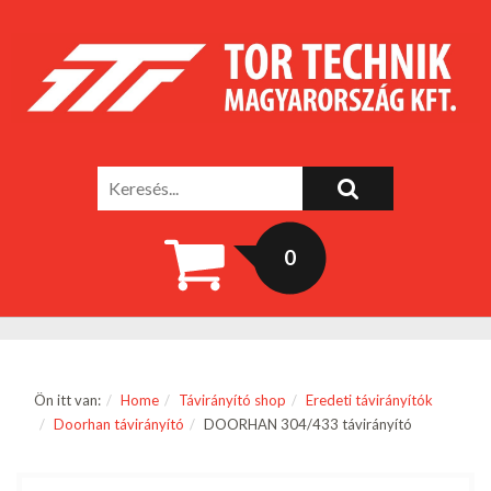
0
Ön itt van:
Home
Távirányító shop
Eredeti távirányítók
Doorhan távirányító
DOORHAN 304/433 távirányító