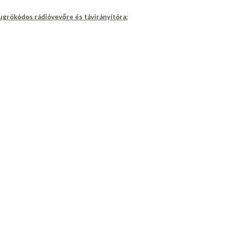
 ugrókódos rádióvevőre és távirányítóra: