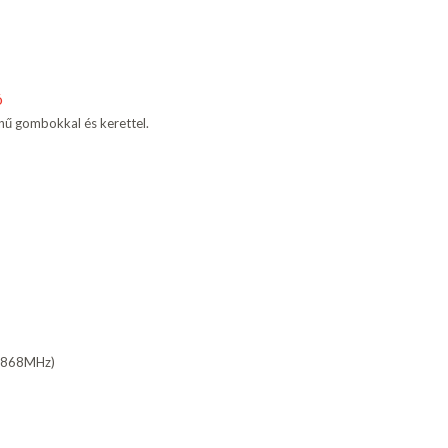
ó
ínű gombokkal és kerettel.
80-868MHz)