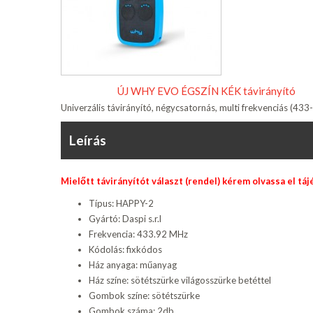
ÚJ WHY EVO ÉGSZÍN KÉK távirányító
Univerzális távirányító, négycsatornás, multi frekvenciás (4
Leírás
Mielőtt távirányítót választ (rendel) kérem olvassa el tá
Típus: HAPPY-2
Gyártó: Daspi s.r.l
Frekvencia: 433.92 MHz
Kódolás: fixkódos
Ház anyaga: műanyag
Ház színe: sötétszürke világosszürke betéttel
Gombok színe: sötétszürke
Gombok száma: 2db