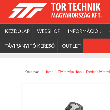
KEZDŐLAP
WEBSHOP
INFORMÁCIÓK
TÁVIRÁNYÍTÓ KERESŐ
OUTLET
Ön itt van:
Home
Távirányító shop
Eredeti távirány