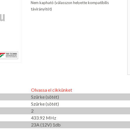
Nem kapható (válasszon helyette kompatibilis
távirányítót)
Olvassa el cikkünket
Szürke (sötét)
Szürke (sötét)
2
433.92 MHz
23A (12V) 1db