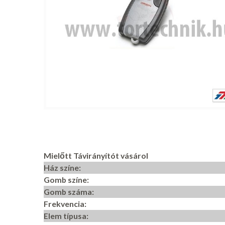
Mielőtt Távirányítót vásárol
Ház színe:
Gomb színe:
Gomb száma:
Frekvencia:
Elem típusa: