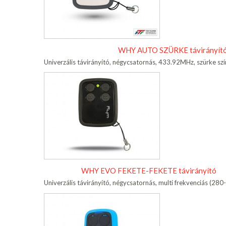
WHY AUTO SZÜRKE távirányít
Univerzális távirányító, négycsatornás, 433.92MHz, szürke sz
WHY EVO FEKETE-FEKETE távirányító
Univerzális távirányító, négycsatornás, multi frekvenciás (2