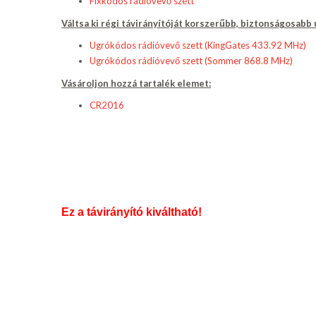
Fixkódos rádióvevő szett
Váltsa ki régi távirányítóját korszerűbb, biztonságosabb
Ugrókódos rádióvevő szett (KingGates 433.92 MHz)
Ugrókódos rádióvevő szett (Sommer 868.8 MHz)
Vásároljon hozzá tartalék elemet:
CR2016
Ez a távirányító kiváltható!