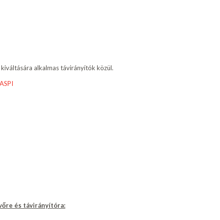
 kiváltására alkalmas távirányítók közül.
ASPI
vőre és távirányítóra: