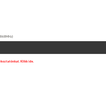
33-868MHz)
jékoztatónkat.
Klikk ide.