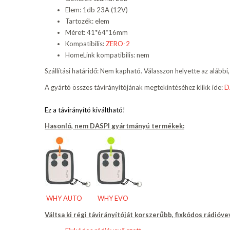
Elem: 1db 23A (12V)
Tartozék: elem
Méret: 41*64*16mm
Kompatibilis:
ZERO-2
HomeLink kompatibilis: nem
Szállítási határidő: Nem kapható. Válasszon helyette az alábbi,
A gyártó összes távirányítójának megtekintéséhez klikk ide:
D
Ez a távirányító kiváltható!
Hasonló,
nem DASPI gyártmányú termékek
:
WHY AUTO
WHY EVO
Váltsa ki régi távirányítóját korszerűbb, fixkódos rádióve