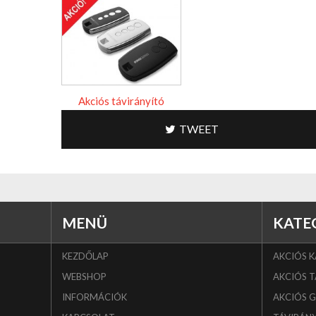
Akciós távirányító
TWEET
MENÜ
KATE
KEZDŐLAP
AKCIÓS 
WEBSHOP
AKCIÓS T
INFORMÁCIÓK
AKCIÓS 