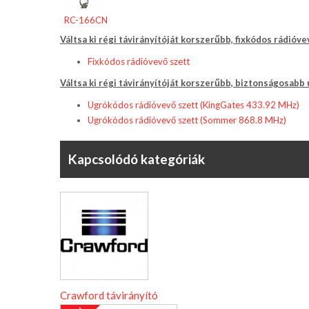
RC-166CN
Váltsa ki régi távirányítóját korszerűbb, fixkódos rádióve
Fixkódos rádióvevő szett
Váltsa ki régi távirányítóját korszerűbb, biztonságosabb
Ugrókódos rádióvevő szett (KingGates 433.92 MHz)
Ugrókódos rádióvevő szett (Sommer 868.8 MHz)
Kapcsolódó kategóriák
Crawford távirányító