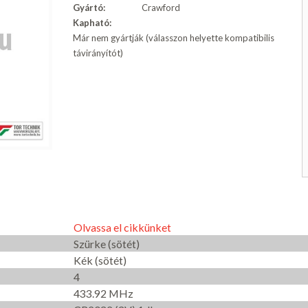
Gyártó:
Crawford
Kapható:
Már nem gyártják (válasszon helyette kompatibilis
távirányítót)
Olvassa el cikkünket
Szürke (sötét)
Kék (sötét)
4
433.92 MHz