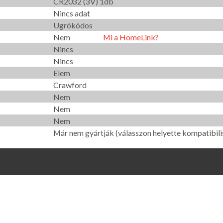
CR2032 (3V) 1db
Nincs adat
Ugrókódos
Nem
Mi a HomeLink?
Nincs
Nincs
Elem
Crawford
Nem
Nem
Nem
Már nem gyártják (válasszon helyette kompatibilis