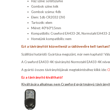
Ház színe: sötétszürke
Gombok színe: kék
Gombok száma: 4db
Elem: 1db CR2032 (3V)
Tartozék: elem
Méret: 40*60*15mm
Kompatibilis: Crawford EA433-2K, Normstahl EA433-
H
omeLink kompatibilis: nem
Ezt a távirányítót közvetlenül a rádióvevőre kell tanítani!
Szállítási határidő: Gyártása megszűnt, már nem kapható! Válas
A Crawford EA433-4K távirányító Normstahl EA433-4K néven i
A gyártó összes távirányítójának megtekintéséhez klikk ide:
C
Ez a távirányító kiváltható!
Kiváltására alkalmas
nem Crawford gyártmányú távirányí