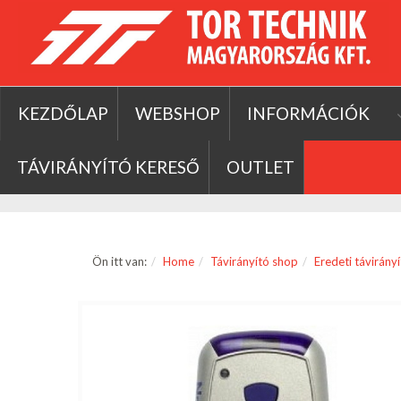
KEZDŐLAP
WEBSHOP
INFORMÁCIÓK
TÁVIRÁNYÍTÓ KERESŐ
OUTLET
Ön itt van:
Home
Távirányító shop
Eredeti távirány