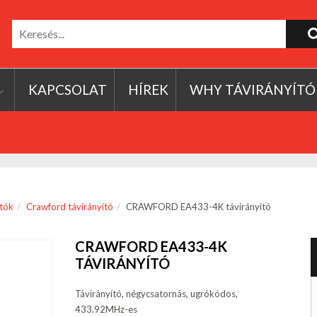
KAPCSOLAT
HÍREK
WHY TÁVIRÁNYÍTÓ
ítók
Crawford távirányító
CRAWFORD EA433-4K távirányító
CRAWFORD EA433-4K
TÁVIRÁNYÍTÓ
Távirányító, négycsatornás, ugrókódos,
433.92MHz-es