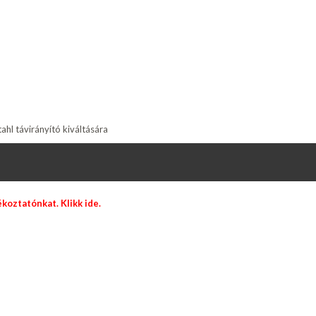
hl távirányító kiváltására
jékoztatónkat.
Klikk ide.