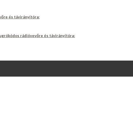
vőre és távirányítóra:
 ugrókódos rádióvevőre és távirányítóra: