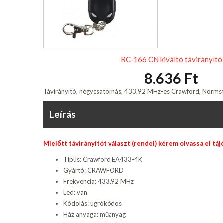
RC-166 CN kiváltó távirányító
8.636 Ft
Távirányító, négycsatornás, 433.92 MHz-es Crawford, Normsta
Leírás
Mielőtt távirányítót választ (rendel) kérem olvassa el tá
Típus: Crawford EA433-4K
Gyártó: CRAWFORD
Frekvencia: 433.92 MHz
Led: van
Kódolás: ugrókódos
Ház anyaga: műanyag