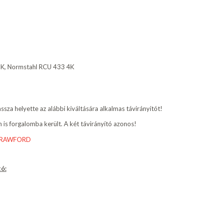
2K, Normstahl RCU 433 4K
sza helyette az alábbi kiváltására alkalmas távirányítót!
s forgalomba került. A két távirányító azonos!
RAWFORD
tó
: