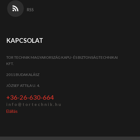
RSS
KAPCSOLAT
TOR TECHNIK MAGYARORSZÁG KAPU- ÉS BIZTONSÁGTECHNIKAI
KFT.
2011 BUDAKALÁSZ
JÓZSEF ATTILA U. 4.
+36-26-630-664
i n f o @ t o r t e c h n i k . h u
Elállás