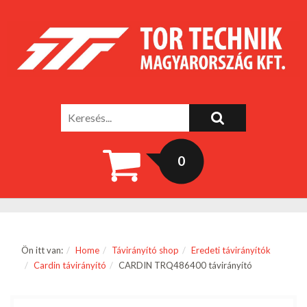
0
Ön itt van:
Home
Távirányító shop
Eredeti távirányítók
Cardin távirányító
CARDIN TRQ486400 távirányító