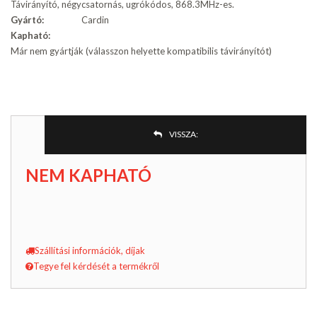
Távirányító, négycsatornás, ugrókódos, 868.3MHz-es.
Gyártó:
Cardin
Kapható:
Már nem gyártják (válasszon helyette kompatibilis távirányítót)
VISSZA:
NEM KAPHATÓ
Szállítási információk, díjak
Tegye fel kérdését a termékről