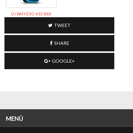
ÚJ WHY EVO 433-868
TWEET
SHARE
GOOGLE+
MENÜ