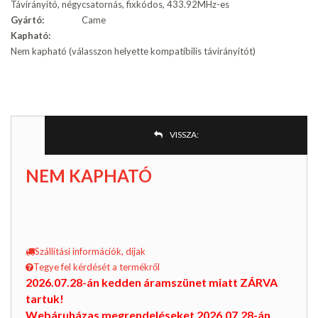
Távirányító, négycsatornás, fixkódos, 433.92MHz-es
Gyártó:
Came
Kapható:
Nem kapható (válasszon helyette kompatibilis távirányítót)
VISSZA:
NEM KAPHATÓ
Szállítási információk, díjak
Tegye fel kérdését a termékről
2026.07.28-án kedden áramszünet miatt ZÁRVA
tartuk!
Webáruházas megrendeléseket 2026.07.28-án