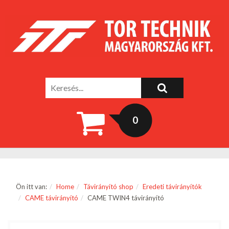
0
Ön itt van:
Home
Távirányító shop
Eredeti távirányítók
CAME távirányító
CAME TWIN4 távirányító