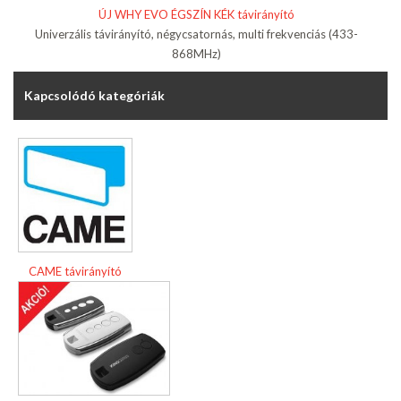
ÚJ WHY EVO ÉGSZÍN KÉK távirányító
Univerzális távirányító, négycsatornás, multi frekvenciás (433-
868MHz)
Kapcsolódó kategóriák
CAME távirányító