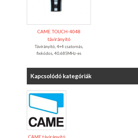
CAME TOUCH-4048
távirányító
Távirányító, 4+4 csatornás,
fixkódos, 40.685MHz-es
Kapcsolódó kategóriák
CAME távirányító