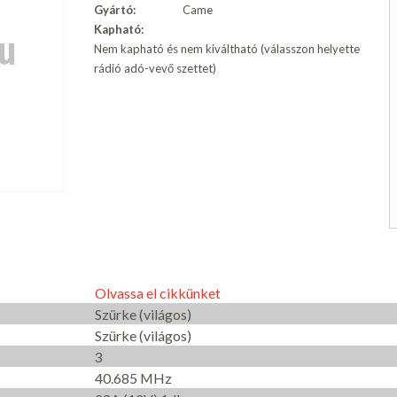
Gyártó:
Came
Kapható:
Nem kapható és nem kiváltható (válasszon helyette
rádió adó-vevő szettet)
Olvassa el cikkünket
Szürke (világos)
Szürke (világos)
3
40.685 MHz