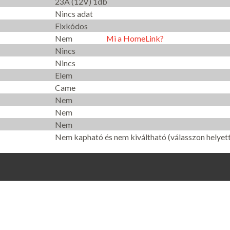
23A (12V) 1db
Nincs adat
Fixkódos
Nem
Mi a HomeLink?
Nincs
Nincs
Elem
Came
Nem
Nem
Nem
Nem kapható és nem kiváltható (válasszon helyett