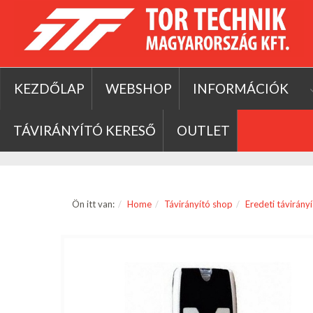
KEZDŐLAP
WEBSHOP
INFORMÁCIÓK
TÁVIRÁNYÍTÓ KERESŐ
OUTLET
Ön itt van:
Home
Távirányító shop
Eredeti távirány