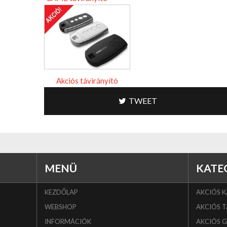
Akciós távirányító
TWEET
MENÜ
KATE
KEZDŐLAP
AKCIÓS 
WEBSHOP
AKCIÓS T
INFORMÁCIÓK
AKCIÓS 